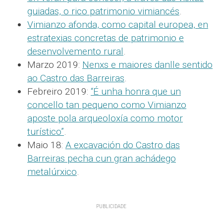
guiadas, o rico patrimonio vimiancés
.
Vimianzo afonda, como capital europea, en
estratexias concretas de patrimonio e
desenvolvemento rural
.
Marzo 2019:
Nenxs e maiores danlle sentido
ao Castro das Barreiras
.
Febreiro 2019:
“É unha honra que un
concello tan pequeno como Vimianzo
aposte pola arqueoloxía como motor
turístico”
.
Maio 18:
A excavación do Castro das
Barreiras pecha cun gran achádego
metalúrxico
.