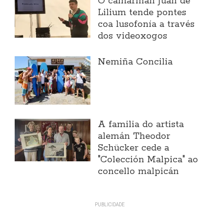
O camariñán Juan de
Lilium tende pontes
coa lusofonía a través
dos videoxogos
Nemiña Concilia
A familia do artista
alemán Theodor
Schücker cede a
"Colección Malpica" ao
concello malpicán