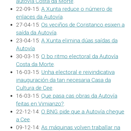
autovía Costa da Morte
.
22-09-15:
A Xunta reduce o número de
enlaces da Autovía
.
27-04-15:
Os veciños de Coristanco esixen a
saída da Autovía
.
23-04-15:
A Xunta elimina dúas saídas da
Autovía
.
30-03-15:
O bo ritmo electoral da Autovía
Costa da Morte
.
16-03-15:
Unha electoral e reivindicativa
inauguración da tan necesaria Casa da
Cultura de Cee
.
16-03-15:
Que pasa cas obras da Autovía
feitas en Vimianzo?
.
22-12-14:
O BNG pide que a Autovía chegue
a Cee
.
09-12-14:
As máquinas volven traballar na