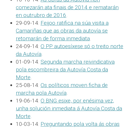
comezarán ata finais de 2014 e rematarán
en outrubro de 2016
.
29-09-14:
Feijoo ratifica na súa visita a
Camariñas que as obras da autovía se
retomarán de forma inmediata
.
24-09-14:
O PP autoesíxese só o treito norte
da Autovía
.
01-09-14:
Segunda marcha reivindicativa
pola escombreira da Autovía Costa da
Morte
.
25-08-14:
Os políticos moven ficha de
marcha pola Autovía
.
19-06-14:
O BNG esixe, por enésima vez,
unha solución inmediata á Autovía Costa da
Morte
.
10-03-14:
Preguntando pola volta ás obras