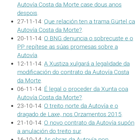
Autovía Costa da Morte case dous anos
despois
.
27-11-14:
Que relación ten a trama Gürtel ca
Autovía Costa da Morte?
.
20-11-14:
O BNG denuncia o sobrecuste e o
PP repítese as súas promesas sobre a
Autovía
.
12-11-14:
A Xustiza xulgará a legalidade da
modificación do contrato da Autovía Costa
da Morte
.
06-11-14:
É legal o proceder da Xunta coa
Autovía Costa da Morte?
.
23-10-14:
O treito norte da Autovía e o
dragado de Laxe, nos Orzamentos 2015
.
21-10-14:
O novo contrato da Autovía supón
a anulación do treito sur
.
16-10-14:
As obras da Autovía non