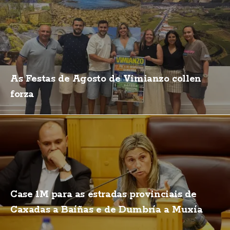
As Festas de Agosto de Vimianzo collen
forza
Case 1M para as estradas provinciais de
Caxadas a Baíñas e de Dumbría a Muxía