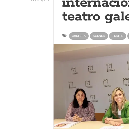
internacio
teatro gal
CULTURA
AXENDA
TEATRO