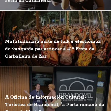
Festa da Carballeira
Multitudinaria noite de folk e electrónica
de vangarda par arrincar a 41ª Festa da
Carballeira de Zas
A Oficina de Información Cultural-
Turística de Brandomil, "a Porta romana da