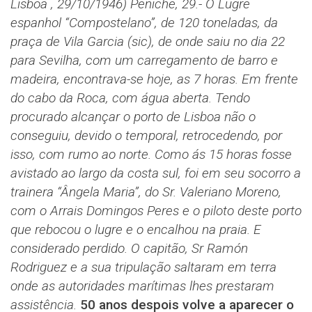
Lisboa , 29/10/1946)
Peniche, 29.- O Lugre
espanhol “Compostelano”, de 120 toneladas, da
praça de Vila Garcia (sic), de onde saiu no dia 22
para Sevilha, com um carregamento de barro e
madeira, encontrava-se hoje, as 7 horas. Em frente
do cabo da Roca, com água aberta. Tendo
procurado alcançar o porto de Lisboa não o
conseguiu, devido o temporal, retrocedendo, por
isso, com rumo ao norte. Como ás 15 horas fosse
avistado ao largo da costa sul, foi em seu socorro a
trainera “Ângela Maria”, do Sr. Valeriano Moreno,
com o Arrais Domingos Peres e o piloto deste porto
que rebocou o lugre e o encalhou na praia. E
considerado perdido. O capitão, Sr Ramón
Rodriguez e a sua tripulação saltaram em terra
onde as autoridades marítimas lhes prestaram
assistência.
50 anos despois volve a aparecer o