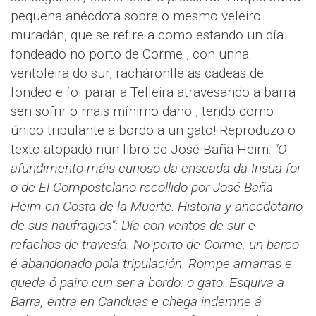
pequena anécdota sobre o mesmo veleiro
muradán, que se refire a como estando un día
fondeado no porto de Corme , con unha
ventoleira do sur, racháronlle as cadeas de
fondeo e foi parar a Telleira atravesando a barra
sen sofrir o mais mínimo dano , tendo como
único tripulante a bordo a un gato! Reproduzo o
texto atopado nun libro de José Baña Heim:
"O
afundimento máis curioso da enseada da Insua foi
o de
El Compostelano
recollido por José Baña
Heim en
Costa de la Muerte. Historia y anecdotario
de sus naufragios"
: Día con ventos de sur e
refachos de travesía. No porto de Corme, un barco
é abandonado pola tripulación. Rompe amarras e
queda ó pairo cun ser a bordo: o gato. Esquiva a
Barra, entra en Canduas e chega indemne á