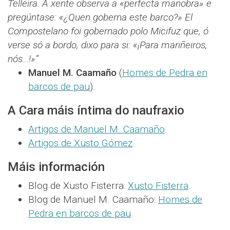
Telleira. A xente observa a «perfecta manobra» e
pregúntase: «¿Quen goberna este barco?» El
Compostelano foi gobernado polo Micifuz que, ó
verse só a bordo, dixo para si: «¡Para mariñeiros,
nós...!»”
Manuel M. Caamaño
(
Homes de Pedra en
barcos de pau
).
A Cara máis íntima do naufraxio
Artigos de Manuel M. Caamaño
.
Artigos de Xusto Gómez
.
Máis información
Blog de Xusto Fisterra:
Xusto Fisterra
.
Blog de Manuel M. Caamaño:
Homes de
Pedra en barcos de pau
.