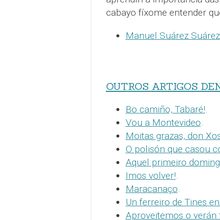
cabayo fíxome entender que
Manuel Suárez Suárez
OUTROS ARTIGOS DE
Bo camiño, Tabaré!
.
Vou a Montevideo
.
Moitas grazas, don Xo
O polisón que casou c
Aquel primeiro domin
Imos volver!
.
Maracanaço
.
Un ferreiro de Tines e
Aproveitemos o verán f