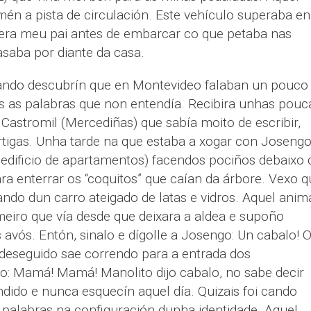
én a pista de circulación. Este vehículo superaba en
ixera meu pai antes de embarcar co que petaba nas
asaba por diante da casa.
cando descubrín que en Montevideo falaban un pouco
as as palabras que non entendía. Recibira unhas pouc
 Castromil (Mercediñas) que sabía moito de escribir,
Artigas. Unha tarde na que estaba a xogar con Joseng
 edificio de apartamentos) facendos pociños debaixo
ra enterrar os “coquitos” que caían da árbore. Vexo q
ando dun carro ateigado de latas e vidros. Aquel anim
meiro que vía desde que deixara a aldea e supoño
avós. Entón, sinalo e dígolle a Josengo: Un cabalo! 
deseguido sae correndo para a entrada dos
o: Mamá! Mamá! Manolito dijo cabalo, no sabe decir
dido e nunca esquecín aquel día. Quizais foi cando
 palabras na configuración dunha identidade. Aquel