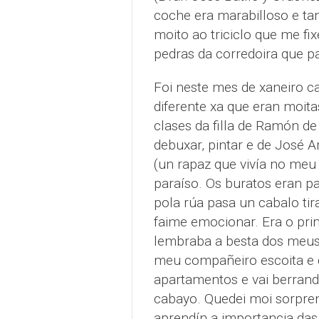
coche era marabilloso e tam
moito ao triciclo que me f
pedras da corredoira que p
Foi neste mes de xaneiro 
diferente xa que eran moit
clases da filla de Ramón de
debuxar, pintar e de José 
(un rapaz que vivía no meu
paraíso. Os buratos eran pa
pola rúa pasa un cabalo tir
faime emocionar. Era o pri
lembraba a besta dos meus 
meu compañeiro escoita e 
apartamentos e vai berrand
cabayo. Quedei moi sorpren
aprendín a importancia das