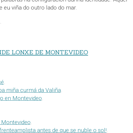
 eu viña do outro lado do mar.
.
NDE LONXE DE MONTEVIDEO
sé
.
oa miña curmá da Valiña
.
go en Montevideo
.
n Montevideo
.
renteamplista antes de que se nuble o sol!
.