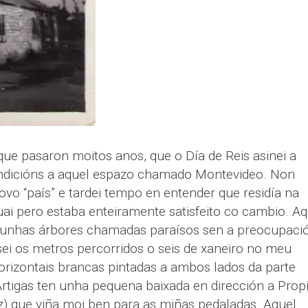
ue pasaron moitos anos, que o Día de Reis asinei a
ndicións a aquel espazo chamado Montevideo. Non
ovo “país” e tardei tempo en entender que residía na
ai pero estaba enteiramente satisfeito co cambio. Aq
 dunhas árbores chamadas paraísos sen a preocupaci
ei os metros percorridos o seis de xaneiro no meu
orizontais brancas pintadas a ambos lados da parte
Artigas ten unha pequena baixada en dirección a Prop
z) que viña moi ben para as miñas pedaladas. Aquel