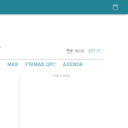
MOS
15.7 °C
S
MAR
FIRMAS QPC
AXENDA