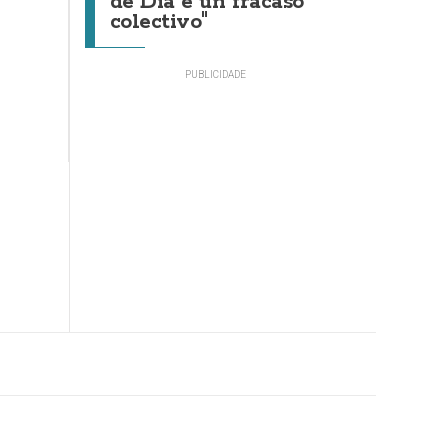
de Día é un fracaso
colectivo"