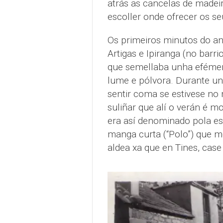
atrás as cancelas de madeir
escoller onde ofrecer os se
Os primeiros minutos do an
Artigas e Ipiranga (no barr
que semellaba unha efémer
lume e pólvora. Durante u
sentir coma se estivese no
suliñar que alí o verán é m
era así denominado pola e
manga curta (“Polo”) que m
aldea xa que en Tines, case