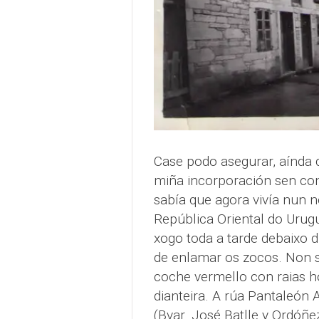
Case podo asegurar, aínda q
miña incorporación sen co
sabía que agora vivía nun n
República Oriental do Urugu
xogo toda a tarde debaixo
de enlamar os zocos. Non s
coche vermello con raias h
dianteira. A rúa Pantaleón 
(Bvar. José Batlle y Ordóñe