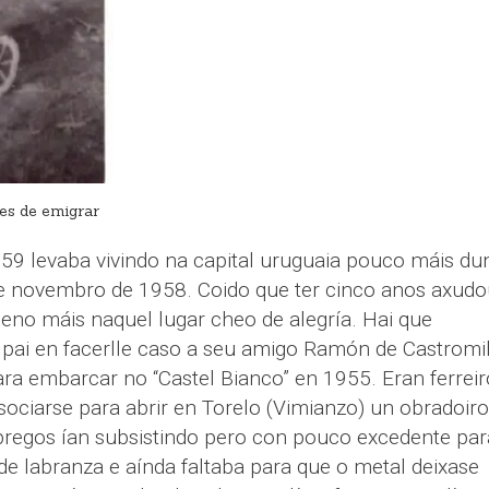
tes de emigrar
959 levaba vivindo na capital uruguaia pouco máis du
e novembro de 1958. Coido que ter cinco anos axudo
eno máis naquel lugar cheo de alegría. Hai que
pai en facerlle caso a seu amigo Ramón de Castromi
ra embarcar no “Castel Bianco” en 1955. Eran ferreir
sociarse para abrir en Torelo (Vimianzo) un obradoiro
regos ían subsistindo pero con pouco excedente par
e labranza e aínda faltaba para que o metal deixase