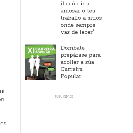
ilusión ir a
amosar o teu
traballo a sitios
onde sempre
vas de lecer"
Dombate
prepárase para
acoller a súa
Carreira
Popular
uí
ón
ios