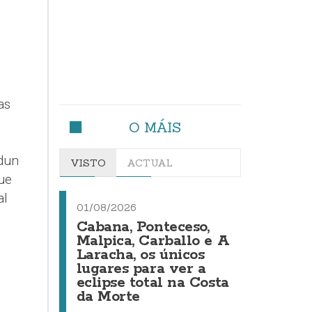
as
O MÁIS
o
 dun
VISTO
ACTUAL
ue
al
01/08/2026
Cabana, Ponteceso,
O
Malpica, Carballo e A
Laracha, os únicos
lugares para ver a
eclipse total na Costa
da Morte