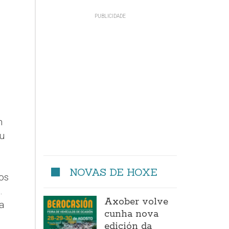
n
u
l
NOVAS DE HOXE
os
.
Axober volve
a
cunha nova
edición da