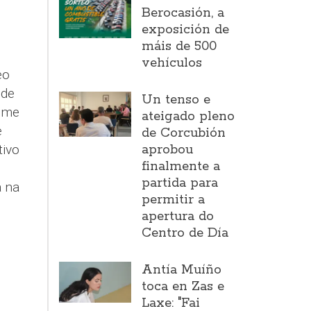
Berocasión, a
exposición de
máis de 500
vehículos
eo
 de
Un tenso e
xome
ateigado pleno
e
de Corcubión
aprobou
tivo
finalmente a
partida para
a na
permitir a
apertura do
Centro de Día
Antía Muíño
toca en Zas e
Laxe: "Fai