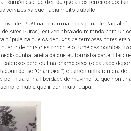
a. Ramón escribe dicindo que alí os ferreiros podían
us servizos xa que había moito traballo.
inovo de 1959 na beirarrrúa da esquina de Pantaleón
io de Aires Puros), estiven abraiado mirando para un c
a cúpula na que os debuxos de fermosas cores eran
n cuarto de hora o estrondo e o fume das bombas fí
 medio dunha lareira da que eu formaba parte. Hai qu
oi caloroso pero eu tiña championes (o calzado depor
stadounidense “Champion”) e tamén unha remera de
e permitía unha liberdade de movimento que non tiñ
 sempre, había que ir con máis roupa.