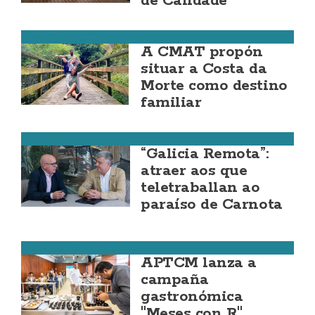
de Calidade
Costa da Morte
A CMAT propón
situar a Costa da
Morte como destino
familiar
Carnota
“Galicia Remota”:
atraer aos que
teletraballan ao
paraíso de Carnota
Costa da Morte
APTCM lanza a
campaña
gastronómica
"Meses con R"