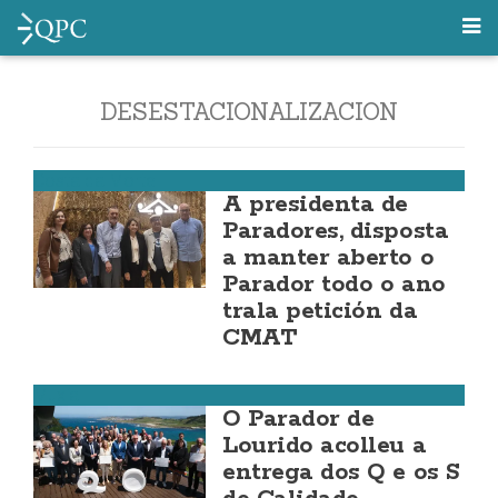
DESESTACIONALIZACION
Costa da Morte
A presidenta de
Paradores, disposta
a manter aberto o
Parador todo o ano
trala petición da
CMAT
Muxía
O Parador de
Lourido acolleu a
entrega dos Q e os S