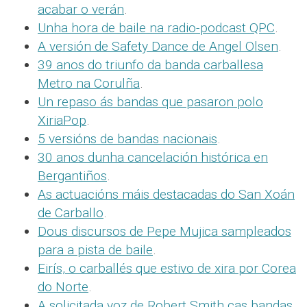
acabar o verán
.
Unha hora de baile na radio-podcast QPC
.
A versión de Safety Dance de Angel Olsen
.
39 anos do triunfo da banda carballesa
Metro na Corulña
.
Un repaso ás bandas que pasaron polo
XiriaPop
.
5 versións de bandas nacionais
.
30 anos dunha cancelación histórica en
Bergantiños
.
As actuacións máis destacadas do San Xoán
de Carballo
.
Dous discursos de Pepe Mujica sampleados
para a pista de baile
.
Eirís, o carballés que estivo de xira por Corea
do Norte
.
A solicitada voz de Robert Smith cas bandas