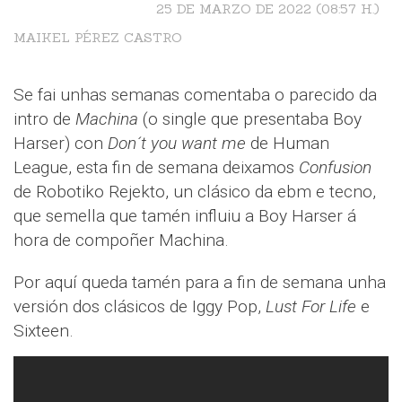
25 DE MARZO DE 2022 (08:57 H.)
MAIKEL PÉREZ CASTRO
Se fai unhas semanas comentaba o parecido da
intro de
Machina
(o single que presentaba Boy
Harser) con
Don´t you want me
de Human
League, esta fin de semana deixamos
Confusion
de Robotiko Rejekto, un clásico da ebm e tecno,
que semella que tamén influiu a Boy Harser á
hora de compoñer Machina.
Por aquí queda tamén para a fin de semana unha
versión dos clásicos de Iggy Pop,
Lust For Life
e
Sixteen.