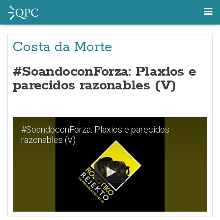
Costa da Morte
#SoandoconForza: Plaxios e
parecidos razonables (V)
#SoandoconForza: Plaxios e parecidos
razonables (V)