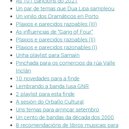
As 101 cancións do 2021
Un par de temas que Dua Lipa sampleou
.
Un vinilo dos Dramáticos en Porto
.
Plaxios e parecidos razoables (III)
.
As influencias de “Gang of Four”
.
Plaxios e parecidos razoables (II)
.
Plaxios e parecidos razonables (I)
.
Unha playlist para Samaín
.
Pinchada para os comercios da rúa Valle
Inclán
.
10 novedades para a finde
.
Lembrando a banda lusa GNR
.
2 playlist para esta finde
.
A sesión do Orballo Cultural
.
Uns temas para arrincar setembro
.
Un cento de bandas da década dos 2000
.
8 recomendacións de libros musicais para