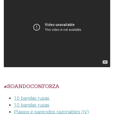
#SOANDOCONFORZA
10 bandas rusas
.
10 bandas rusas
.
Plaxios e parecidos razonables (IV)
.