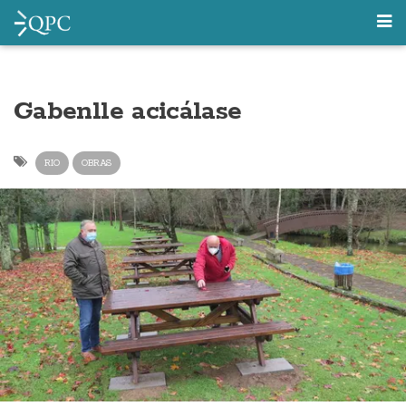
Gabenlle acicálase
RIO
OBRAS