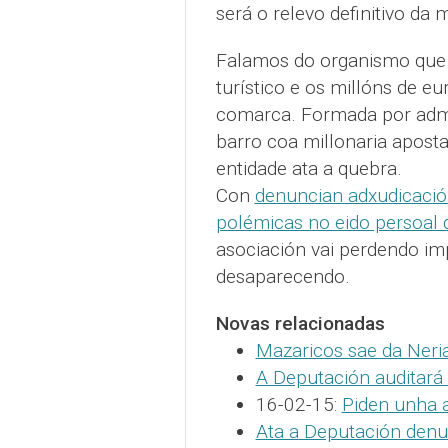
será o relevo definitivo da 
Falamos do organismo que 
turístico e os millóns de 
comarca. Formada por admi
barro coa millonaria apos
entidade ata a quebra.
Con
denuncian adxudicación
polémicas no eido persoal d
asociación vai perdendo im
desaparecendo.
Novas relacionadas
Mazaricos sae da Neria
A Deputación auditará 
16-02-15:
Piden unha a
Ata a Deputación denu