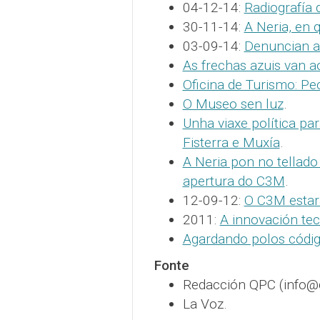
04-12-14:
Radiografía 
30-11-14:
A Neria, en 
03-09-14:
Denuncian ad
As frechas azuis van a
Oficina de Turismo: P
O Museo sen luz
.
Unha viaxe política pa
Fisterra e Muxía
.
A Neria pon no tellado
apertura do C3M
.
12-09-12:
O C3M estar
2011:
A innovación te
Agardando polos códig
Fonte
Redacción QPC (info
La Voz.