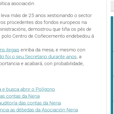
mítica asociación.
leva máis de 25 anos xestionando o sector
euros procedentes dos fondos europeos na
nistracións, demostrou que tiña os pés de
ta polo Centro de Coñecemento endebedou á
s ilegais
enriba da mesa, e mesmo con
o foi o seu Secretario durante anos
, a
portancia e acabará, con probabilidade,
 e busca abrir o Polígono
.
as contas da Neria
uditoría das contas da Neria
.
ncia as débedas da Asociación Neria
.