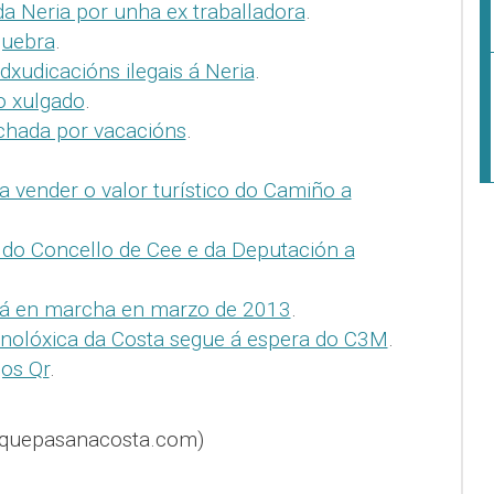
da Neria por unha ex traballadora
.
quebra
.
xudicacións ilegais á Neria
.
o xulgado
.
echada por vacacións
.
ra vender o valor turístico do Camiño a
 do Concello de Cee e da Deputación a
á en marcha en marzo de 2013
.
cnolóxica da Costa segue á espera do C3M
.
os Qr
.
@quepasanacosta.com)