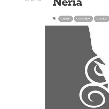
Neria
CABANA
CORCUBIÓN
MALPICA