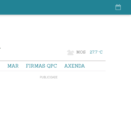
MOS
27.7 °C
S
MAR
FIRMAS QPC
AXENDA