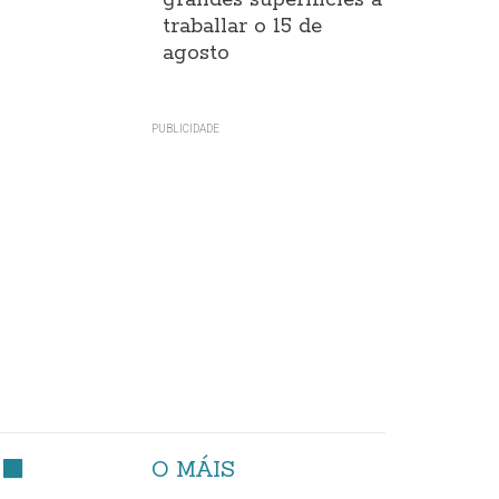
grandes superificies a
traballar o 15 de
agosto
O MÁIS