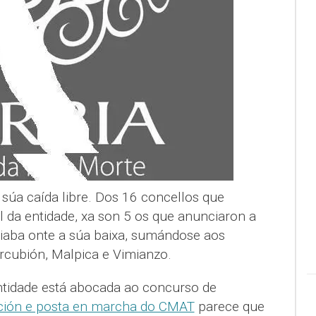
súa caída libre. Dos 16 concellos que
 da entidade, xa son 5 os que anunciaron a
aba onte a súa baixa, sumándose aos
rcubión, Malpica e Vimianzo.
entidade está abocada ao concurso de
ción e posta en marcha do CMAT
parece que