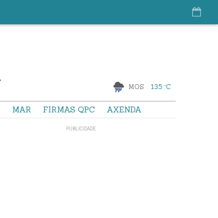
MOS
13.5 °C
S
MAR
FIRMAS QPC
AXENDA