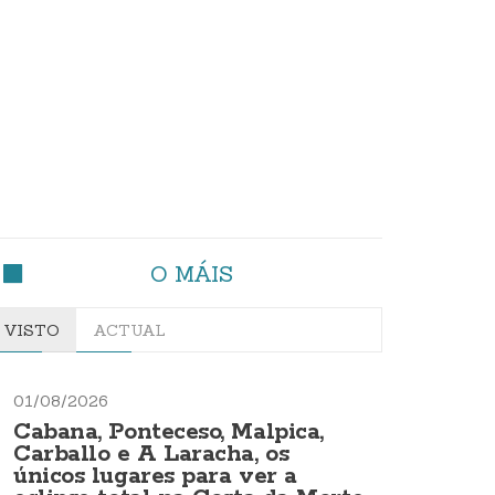
O MÁIS
VISTO
ACTUAL
01/08/2026
Cabana, Ponteceso, Malpica,
Carballo e A Laracha, os
únicos lugares para ver a