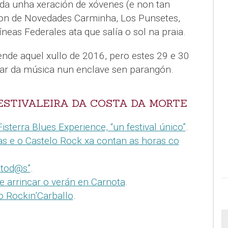
da unha xeración de xóvenes (e non tan
son de Novedades Carminha, Los Punsetes,
eas Federales ata que salía o sol na praia.
nde aquel xullo de 2016, pero estes 29 e 30
utar da música nun enclave sen parangón.
ESTIVALEIRA DA COSTA DA MORTE
isterra Blues Experience, “un festival único”
.
nas e o Castelo Rock xa contan as horas co
 tod@s”
.
ve arrincar o verán en Carnota
.
o Rockin’Carballo
.