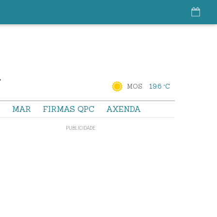
MOS
19.6 °C
S
MAR
FIRMAS QPC
AXENDA