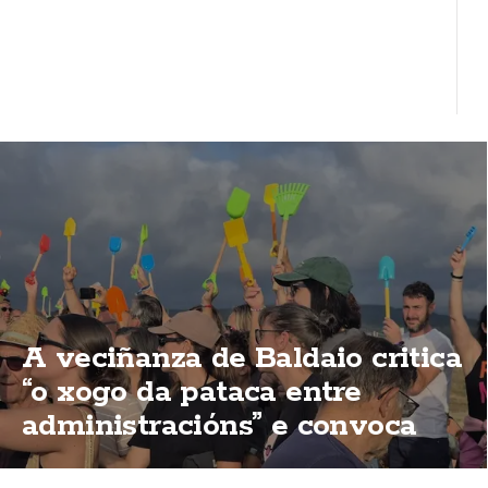
A veciñanza de Baldaio critica
“o xogo da pataca entre
administracións” e convoca
unha nova concentración