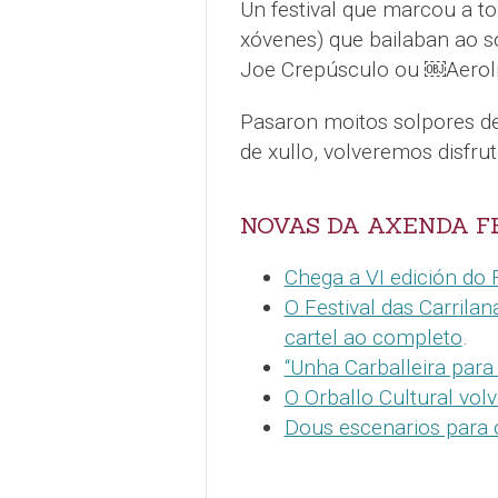
Un festival que marcou a to
xóvenes) que bailaban ao 
Joe Crepúsculo ou ￼Aerolín
Pasaron moitos solpores de
de xullo, volveremos disfr
NOVAS DA AXENDA F
Chega a VI edición do F
O Festival das Carrila
cartel ao completo
.
“Unha Carballeira para
O Orballo Cultural vol
Dous escenarios para 