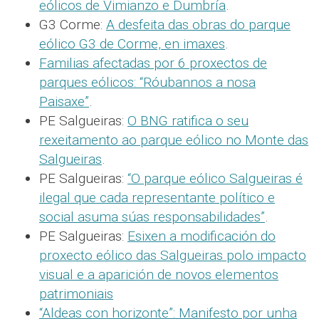
eólicos de Vimianzo e Dumbría
.
G3 Corme:
A desfeita das obras do parque
eólico G3 de Corme, en imaxes
.
Familias afectadas por 6 proxectos de
parques eólicos: “Róubannos a nosa
Paisaxe”
.
PE Salgueiras:
O BNG ratifica o seu
rexeitamento ao parque eólico no Monte das
Salgueiras
.
PE Salgueiras:
“O parque eólico Salgueiras é
ilegal que cada representante político e
social asuma súas responsabilidades”
.
PE Salgueiras:
Esixen a modificación do
proxecto eólico das Salgueiras polo impacto
visual e a aparición de novos elementos
patrimoniais
“Aldeas con horizonte”: Manifesto por unha