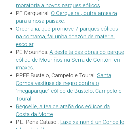
moratoria a novos parques eólicos
.
PE Cerqueiral:
O Cerqueiral, outra ameaza
para a nosa paisaxe.
Greenalia, que promove 7 parques eólicos
na comarca, fai unha doazón de material
escolar
.
PE Mouriños:
A desfeita das obras do parque
eólico de Mouriños na Serra de Gontón, en
imaxes
.
PPEE Bustelo, Campelo e Toural:
Santa
Comba vestiuse de negro contra o
“megaparque” eólico de Bustelo, Campelo e
Toural
.
Regoelle, a tea de araña dos eólicos da
Costa da Morte
.
P.E. Pena Catasol:
Laxe xa non é un Concello