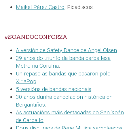
Maikel Pérez Castro
, Picadiscos.
#SOANDOCONFORZA
A versión de Safety Dance de Angel Olsen
.
39 anos do triunfo da banda carballesa
Metro na Corulña
.
Un repaso ás bandas que pasaron polo
XiriaPop
.
5 versións de bandas nacionais
.
30 anos dunha cancelación histórica en
Bergantiños
.
As actuacións máis destacadas do San Xoán
de Carballo
.
Dous discursos de Pepe Mujica sampleados