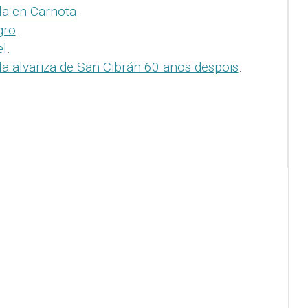
la en Carnota
.
gro
.
el
.
lla alvariza de San Cibrán 60 anos despois
.