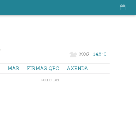
MOS
14.6 °C
S
MAR
FIRMAS QPC
AXENDA