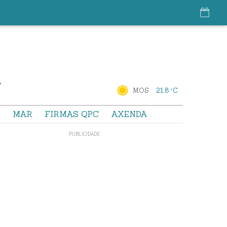
MOS
21.8 °C
S
MAR
FIRMAS QPC
AXENDA