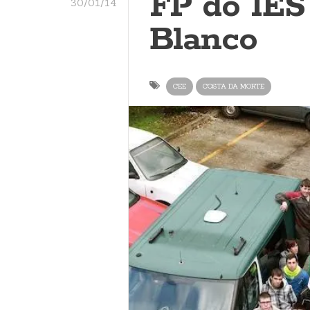
FP do IES
30/01/14
Blanco
CEE
COSTA DA MORTE