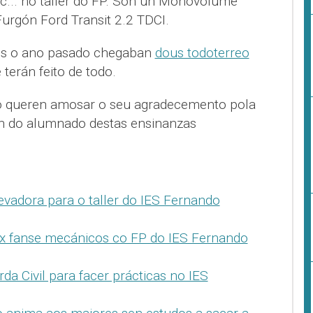
c... no taller do FP. Son un Monovolume
urgón Ford Transit 2.2 TDCI.
ois o ano pasado chegaban
dous todoterreo
 terán feito de todo.
ro queren amosar o seu agradecemento pola
n do alumnado destas ensinanzas
vadora para o taller do IES Fernando
x fanse mecánicos co FP do IES Fernando
da Civil para facer prácticas no IES