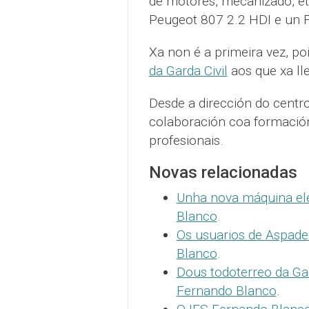
de motores, mecanizado, et
Peugeot 807 2.2 HDI e un F
Xa non é a primeira vez, p
da Garda Civil
aos que xa lle
Desde a dirección do cent
colaboración coa formació
profesionais.
Novas relacionadas
Unha nova máquina ele
Blanco
.
Os usuarios de Aspade
Blanco
.
Dous todoterreo da Gar
Fernando Blanco
.