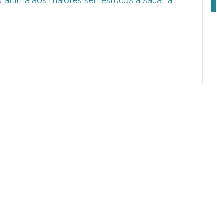
 anima aos maiores sen estudos a sacar a