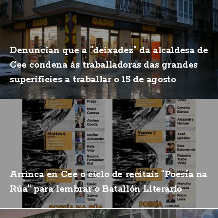
Denuncian que a "deixadez" da alcaldesa de
Cee condena ás traballadoras das grandes
superificies a traballar o 15 de agosto
Arrinca en Cee o ciclo de recitais "Poesía na
Rúa" para lembrar o Batallón Literario