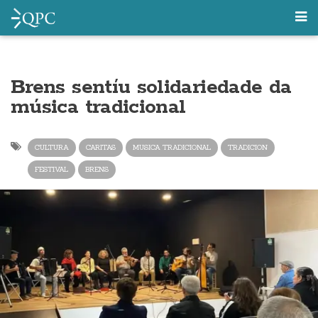
Brens sentíu solidariedade da
música tradicional
CULTURA
CARITAS
MUSICA TRADICIONAL
TRADICION
FESTIVAL
BRENS