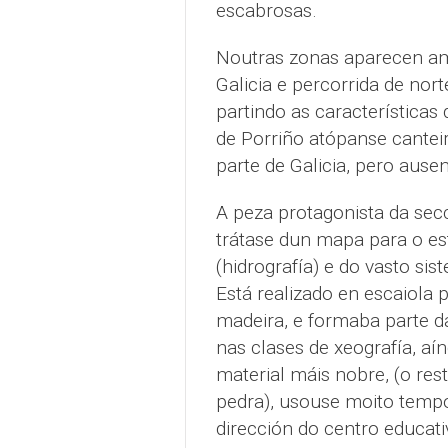
escabrosas.
Noutras zonas aparecen amp
Galicia e percorrida de nort
partindo as características 
de Porriño atópanse cantei
parte de Galicia, pero ause
A peza protagonista da sec
trátase dun mapa para o est
(hidrografía) e do vasto si
Está realizado en escaiola
madeira, e formaba parte 
nas clases de xeografía, aí
material máis nobre, (o res
pedra), usouse moito temp
dirección do centro educat