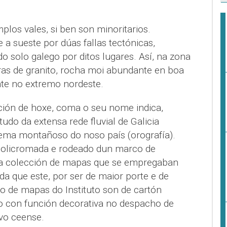
los vales, si ben son minoritarios.
e a sueste por dúas fallas tectónicas,
do solo galego por ditos lugares. Así, na zona
ras de granito, rocha moi abundante en boa
nte no extremo nordeste.
ción de hoxe, coma o seu nome indica,
udo da extensa rede fluvial de Galicia
stema montañoso do noso país (orografía).
 policromada e rodeado dun marco de
da colección de mapas que se empregaban
nda que este, por ser de maior porte e de
to de mapas do Instituto son de cartón
o con función decorativa no despacho de
ivo ceense.