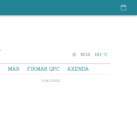
MOS
18.1 °C
S
MAR
FIRMAS QPC
AXENDA