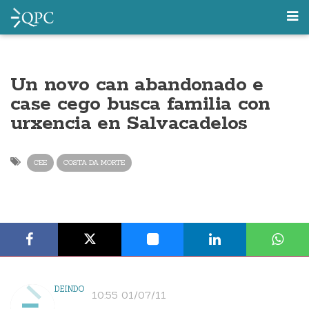
Un novo can abandonado e
case cego busca familia con
urxencia en Salvacadelos
CEE
COSTA DA MORTE
DEINDO
10:55 01/07/11