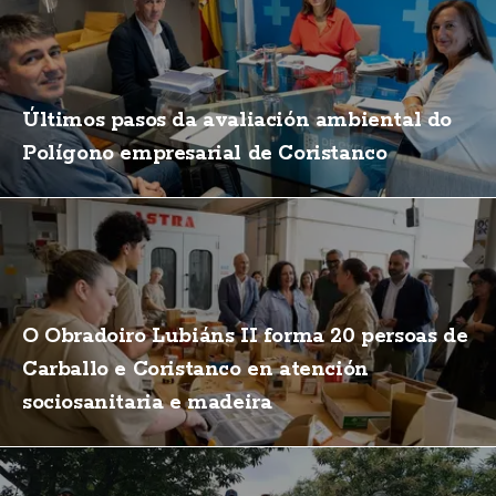
Últimos pasos da avaliación ambiental do
Polígono empresarial de Coristanco
O Obradoiro Lubiáns II forma 20 persoas de
Carballo e Coristanco en atención
sociosanitaria e madeira