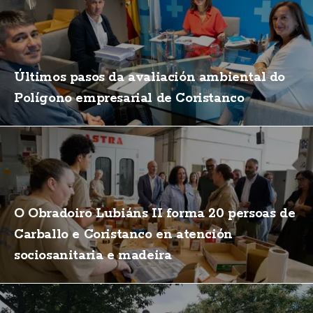
Últimos pasos da avaliación ambiental do
Polígono empresarial de Coristanco
O Obradoiro Lubiáns II forma 20 persoas de
Carballo e Coristanco en atención
sociosanitaria e madeira