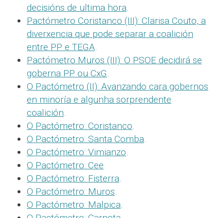
decisións de ultima hora
.
Pactómetro Coristanco (III): Clarisa Couto, a
diverxencia que pode separar a coalición
entre PP e TEGA
.
Pactómetro Muros (III): O PSOE decidirá se
goberna PP ou CxG
.
O Pactómetro (II): Avanzando cara gobernos
en minoría e algunha sorprendente
coalición
.
O Pactómetro: Coristanco
.
O Pactómetro: Santa Comba
.
O Pactómetro: Vimianzo
.
O Pactómetro: Cee
O Pactómetro: Fisterra
.
O Pactómetro: Muros
.
O Pactómetro: Malpica
.
O Pactómetro: Carnota
.