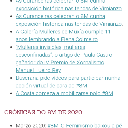
As Curandeiras celebran o 8M cunha
exposición histórica nas tendas de Vimianzo
.
As Curandeiras celebran o 8M cunha
exposición histórica nas tendas de Vimianzo
.
A Galería Mulleres de Muxía cumple 11
anos lembrando a Elena Colmeiro
.
“Mulleres invisibles, mulleres
desconfinadas”, o artigo de Paula Castro
gañador do IV Premio de Xornalismo
Manuel Lueiro Rey
.
Buserana pide vídeos para participar nunha
acción virtual de cara ao #8M
.
A Costa comeza a mobilizarse polo #8M
.
CRÓNICAS DO 8M DE 2020
Marzo 2020:
#8M: O Feminismo baixou a pé