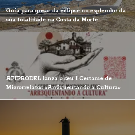
Guía para gozar da eclipse no esplendor da
súa totalidade na Costa da Morte
AFIPRODEL lanza o seu I Certame de
Microrrelatos «Arr3quentando a Cultura»