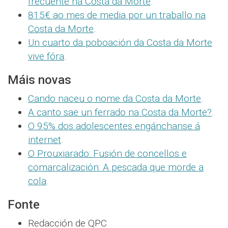
frecuente na Costa da Morte
.
815€ ao mes de media por un traballo na
Costa da Morte
.
Un cuarto da poboación da Costa da Morte
vive fóra
.
Máis novas
Cando naceu o nome da Costa da Morte
.
A canto sae un ferrado na Costa da Morte?
.
O 95% dos adolescentes engánchanse á
internet
.
O Prouxiarado: Fusión de concellos e
comarcalización: A pescada que morde a
cola
.
Fonte
Redacción de QPC