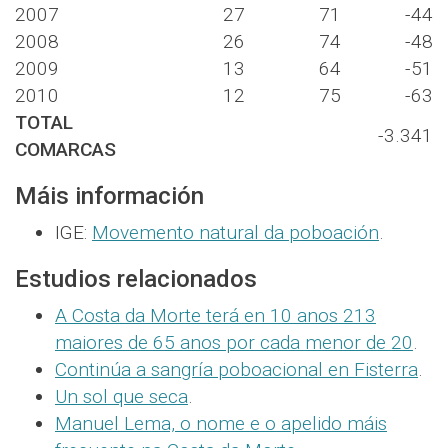
2007
27
71
-44
2008
26
74
-48
2009
13
64
-51
2010
12
75
-63
TOTAL
-3.341
COMARCAS
Máis información
IGE:
Movemento natural da poboación
.
Estudios relacionados
A Costa da Morte terá en 10 anos 213
maiores de 65 anos por cada menor de 20
.
Continúa a sangría poboacional en Fisterra
.
Un sol que seca
.
Manuel Lema, o nome e o apelido máis