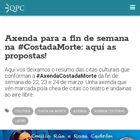
Axenda para a fin de semana
na #CostadaMorte: aquí as
propostas!
Aquí vos deixamos o resumo das citas culturais que
conforman a
#AxendaCostadaMorte
da fin de
semana do 22, 23 e 24 de marzo. Unha axenda que
vén marcada pola chea de citas co teatro e andainas
ao aire libre.
CULTURA
COSTA DA MORTE
AXENDA
AXENDA CULTURAL
LECER