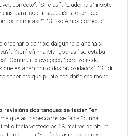
l, correcto”. “Si, é así”. “E ademais” insiste
cias para facer inspeccións, e ten que
rtos, non é así?”. “Si, iso é moi correcto”
ra ordenar o cambio dalgunha plancha si
sa?”. “Non” afirma Mangouras “iso estaba
s”. Continúa o avogado, “pero vostede
que estaban corroídos ou oxidados”. “Si” di
s saber ata que punto ese daño era moito
s revisións dos tanques se facían “en
irma que as inspeccions se facia “cunha
ntrol o facia vostede os 18 metros de altura
unta o letrado “Si, aínda así se poden ver