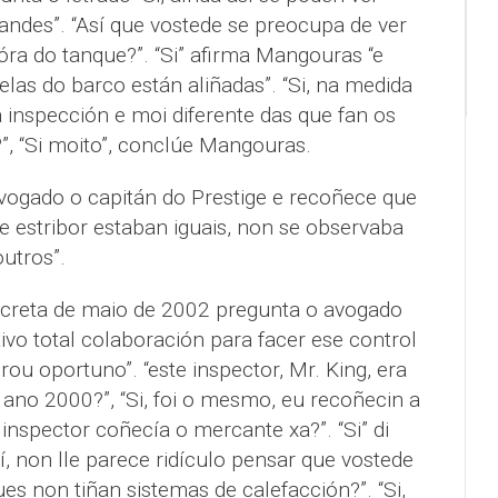
andes”. “Así que vostede se preocupa de ver
 fóra do tanque?”. “Si” afirma Mangouras “e
elas do barco están aliñadas”. “Si, na medida
a inspección e moi diferente das que fan os
?”, “Si moito”, conclúe Mangouras.
ogado o capitán do Prestige e recoñece que
e estribor estaban iguais, non se observaba
outros”.
creta de maio de 2002 pregunta o avogado
ivo total colaboración para facer ese control
erou oportuno”. “este inspector, Mr. King, era
ano 2000?”, “Si, foi o mesmo, eu recoñecin a
e inspector coñecía o mercante xa?”. “Si” di
sí, non lle parece ridículo pensar que vostede
ues non tiñan sistemas de calefacción?”. “Si,