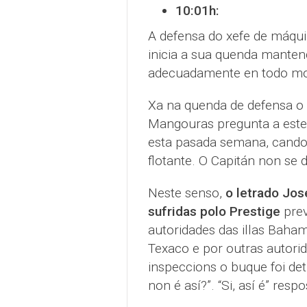
10:01h:
A defensa do xefe de máquin
inicia a sua quenda manten
adecuadamente en todo m
Xa na quenda de defensa o 
Mangouras pregunta a este 
esta pasada semana, cando 
flotante. O Capitán non se d
Neste senso,
o letrado Jos
sufridas polo Prestige
prev
autoridades das illas Baha
Texaco e por outras autori
inspeccions o buque foi det
non é así?”. “Si, así é” res