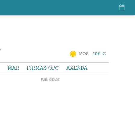
MOS
19.6 °C
S
MAR
FIRMAS QPC
AXENDA