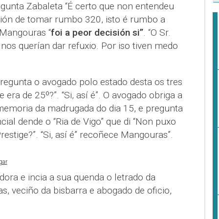
egunta Zabaleta “É certo que non entendeu
ión de tomar rumbo 320, isto é rumbo a
 Mangouras “
foi a peor decisión si”
. “O Sr.
nos querían dar refuxio. Por iso tiven medo
regunta o avogado polo estado desta os tres
e era de 25º?”. “Si, así é”. O avogado obriga a
emoria da madrugada do dia 15, e pregunta
cial dende o “Ria de Vigo” que di “Non puxo
restige?”. “Si, así é” recoñece Mangouras”.
gar
ra e incia a sua quenda o letrado da
, veciño da bisbarra e abogado de oficio,