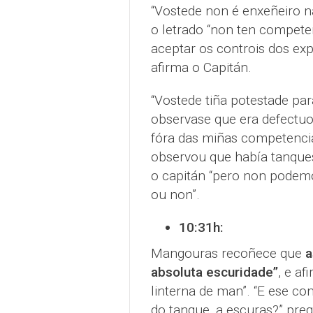
“Vostede non é enxeñeiro nava
o letrado “non ten competen
aceptar os controis dos expe
afirma o Capitán.
“Vostede tiña potestade pa
observase que era defectuo
fóra das miñas competencia
observou que había tanques 
o capitán “pero non podemo
ou non”.
10:31h:
Mangouras recoñece que
a
absoluta escuridade”
, e af
linterna de man”. “E ese co
do tanque, a escuras?” preg