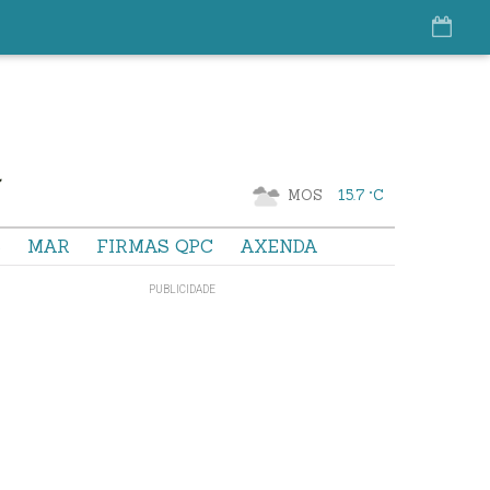
MOS
15.7 °C
S
MAR
FIRMAS QPC
AXENDA