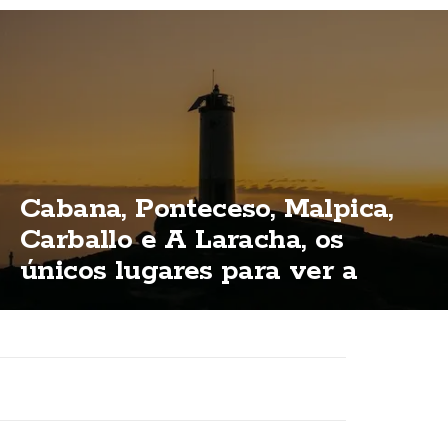
Cabana, Ponteceso, Malpica,
Carballo e A Laracha, os
únicos lugares para ver a
eclipse total na Costa da
Morte