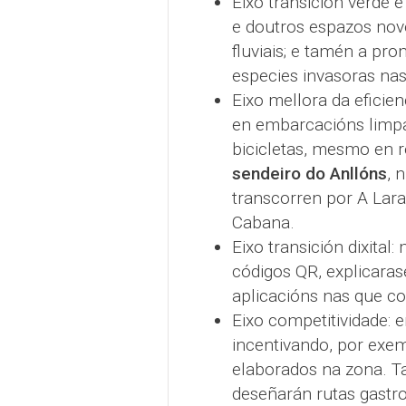
Eixo transición verde e
e doutros espazos nov
fluviais; e tamén a pr
especies invasoras nas 
Eixo mellora da eficien
en embarcacións limpas
bicicletas, mesmo en r
sendeiro do Anllóns
, 
transcorren por A Lara
Cabana.
Eixo transición dixital
códigos QR, explicaras
aplicacións nas que co
Eixo competitividade:
incentivando, por exe
elaborados na zona. Ta
deseñarán rutas gastr