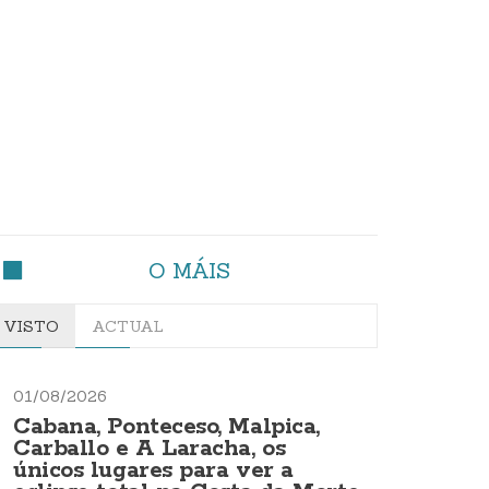
O MÁIS
VISTO
ACTUAL
01/08/2026
Cabana, Ponteceso, Malpica,
Carballo e A Laracha, os
únicos lugares para ver a