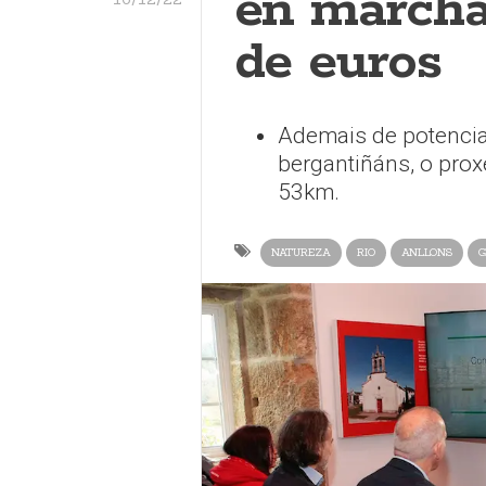
en marcha
de euros
Ademais de potencia
bergantiñáns, o prox
53km.
NATUREZA
RIO
ANLLONS
G