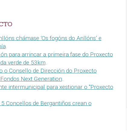
ECTO
llóns chámase ‘Os fogóns do Anllóns’ e
mía
.
ón para arrincar a primeira fase do Proxecto
nda verde de 53km
.
o o Consello de Dirección do Proxecto
 Fondos Next Generation
.
te intermunicipal para xestionar o "Proxecto
 5 Concellos de Bergantiños crean o