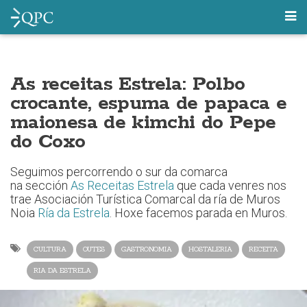
As receitas Estrela: Polbo
crocante, espuma de papaca e
maionesa de kimchi do Pepe
do Coxo
Seguimos percorrendo o sur da comarca
na sección
As Receitas Estrela
que cada venres nos
trae Asociación Turística Comarcal da ría de Muros
Noia
Ría da Estrela
. Hoxe facemos parada en Muros.
CULTURA
OUTES
GASTRONOMIA
HOSTALERIA
RECEITA
RIA DA ESTRELA