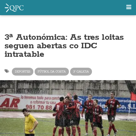
3ª Autonómica: As tres loitas
seguen abertas co IDC
intratable
DEPORTES
FÚTBOL DA COSTA
3ª GALICIA