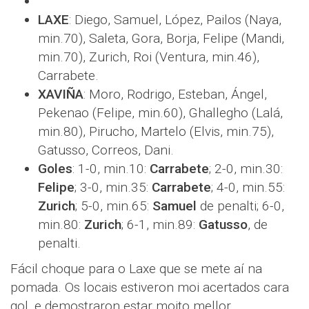
LAXE
: Diego, Samuel, López, Pailos (Naya,
min.70), Saleta, Gora, Borja, Felipe (Mandi,
min.70), Zurich, Roi (Ventura, min.46),
Carrabete.
XAVIÑA
: Moro, Rodrigo, Esteban, Ángel,
Pekenao (Felipe, min.60), Ghallegho (Lalá,
min.80), Pirucho, Martelo (Elvis, min.75),
Gatusso, Correos, Dani.
Goles
: 1-0, min.10:
Carrabete
; 2-0, min.30:
Felipe
; 3-0, min.35:
Carrabete
; 4-0, min.55:
Zurich
; 5-0, min.65:
Samuel
de penalti; 6-0,
min.80:
Zurich
; 6-1, min.89:
Gatusso
, de
penalti.
Fácil choque para o Laxe que se mete aí na
pomada. Os locais estiveron moi acertados cara
gol, e demostraron estar moito mellor