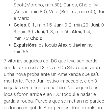
Scott(Moreno, min.50), Carlos, Cholo, Ivi
(Adrián, min.80), Velo (Benítez, min.60), Juni
e Mario.
Goles
: 0-1, min.15:
Juni
; 0-2, min.20:
Juni
; 0-
3, min.30:
Juni
; 1-3, min.60:
Alex
; 1-4,
min.75:
Cholo
.
Expulsións
: os locais
Alex
e
Javier
no
min.65.
7 vitorias seguidas do IDC que leva sen perder
dende a xornada 13. Os de Da Silva superaron
unha nova proba ante un Ameixenda que saíu
moi forte. Pero Juni estivo impecable, e en 3
xogadas sentenciou o partido. Na segunda os
locais foron arriba e ao IDC tocoulle nadar e
gardala roupa. Parecía que se metían no partido
os locais co gol de Alex pero as dúas expulsión