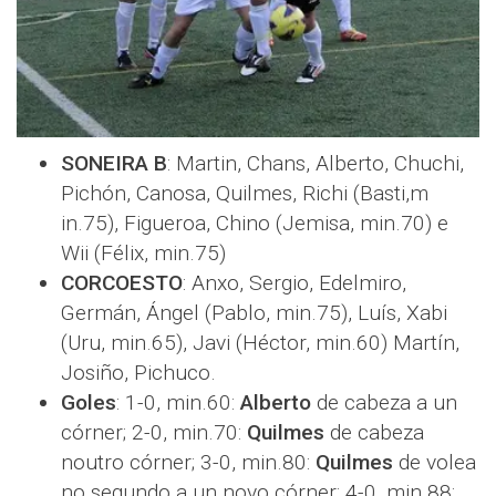
SONEIRA B
: Martin, Chans, Alberto, Chuchi,
Pichón, Canosa, Quilmes, Richi (Basti,m
in.75), Figueroa, Chino (Jemisa, min.70) e
Wii (Félix, min.75)
CORCOESTO
: Anxo, Sergio, Edelmiro,
Germán, Ángel (Pablo, min.75), Luís, Xabi
(Uru, min.65), Javi (Héctor, min.60) Martín,
Josiño, Pichuco.
Goles
: 1-0, min.60:
Alberto
de cabeza a un
córner; 2-0, min.70:
Quilmes
de cabeza
noutro córner; 3-0, min.80:
Quilmes
de volea
no segundo a un novo córner; 4-0, min.88: