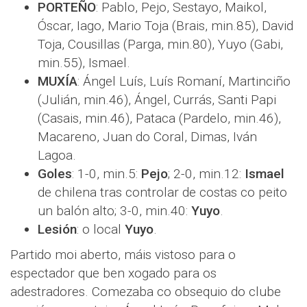
PORTEÑO
: Pablo, Pejo, Sestayo, Maikol,
Óscar, Iago, Mario Toja (Brais, min.85), David
Toja, Cousillas (Parga, min.80), Yuyo (Gabi,
min.55), Ismael.
MUXÍA
: Ángel Luís, Luís Romaní, Martinciño
(Julián, min.46), Ángel, Currás, Santi Papi
(Casais, min.46), Pataca (Pardelo, min.46),
Macareno, Juan do Coral, Dimas, Iván
Lagoa.
Goles
: 1-0, min.5:
Pejo
; 2-0, min.12:
Ismael
de chilena tras controlar de costas co peito
un balón alto; 3-0, min.40:
Yuyo
.
Lesión
: o local
Yuyo
.
Partido moi aberto, máis vistoso para o
espectador que ben xogado para os
adestradores. Comezaba co obsequio do clube