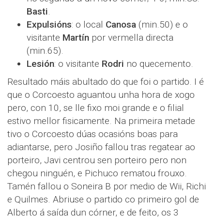
Basti
.
Expulsións
: o local
Canosa
(min.50) e o
visitante
Martín
por vermella directa
(min.65).
Lesión
: o visitante
Rodri
no quecemento.
Resultado máis abultado do que foi o partido. I é
que o Corcoesto aguantou unha hora de xogo
pero, con 10, se lle fixo moi grande e o filial
estivo mellor fisicamente. Na primeira metade
tivo o Corcoesto dúas ocasións boas para
adiantarse, pero Josiño fallou tras regatear ao
porteiro, Javi centrou sen porteiro pero non
chegou ninguén, e Pichuco rematou frouxo.
Tamén fallou o Soneira B por medio de Wii, Richi
e Quilmes. Abriuse o partido co primeiro gol de
Alberto á saída dun córner, e de feito, os 3