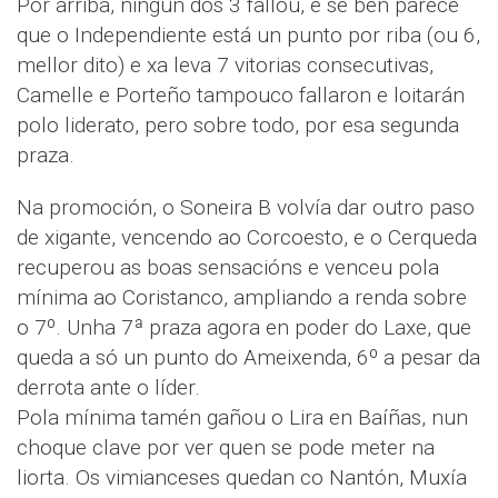
Por arriba, ningún dos 3 fallou, e se ben parece
que o Independiente está un punto por riba (ou 6,
mellor dito) e xa leva 7 vitorias consecutivas,
Camelle e Porteño tampouco fallaron e loitarán
polo liderato, pero sobre todo, por esa segunda
praza.
Na promoción, o Soneira B volvía dar outro paso
de xigante, vencendo ao Corcoesto, e o Cerqueda
recuperou as boas sensacións e venceu pola
mínima ao Coristanco, ampliando a renda sobre
o 7º. Unha 7ª praza agora en poder do Laxe, que
queda a só un punto do Ameixenda, 6º a pesar da
derrota ante o líder.
Pola mínima tamén gañou o Lira en Baíñas, nun
choque clave por ver quen se pode meter na
liorta. Os vimianceses quedan co Nantón, Muxía