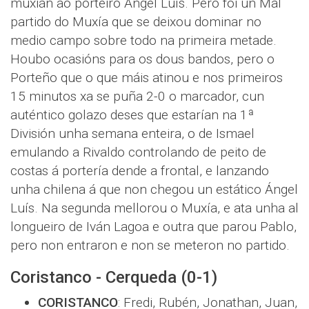
muxián ao porteiro Ángel Luís. Pero foi un Mal
partido do Muxía que se deixou dominar no
medio campo sobre todo na primeira metade.
Houbo ocasións para os dous bandos, pero o
Porteño que o que máis atinou e nos primeiros
15 minutos xa se puña 2-0 o marcador, cun
auténtico golazo deses que estarían na 1ª
División unha semana enteira, o de Ismael
emulando a Rivaldo controlando de peito de
costas á portería dende a frontal, e lanzando
unha chilena á que non chegou un estático Ángel
Luís. Na segunda mellorou o Muxía, e ata unha al
longueiro de Iván Lagoa e outra que parou Pablo,
pero non entraron e non se meteron no partido.
Coristanco - Cerqueda (0-1)
CORISTANCO
: Fredi, Rubén, Jonathan, Juan,