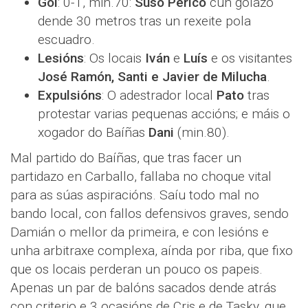
Gol
: 0-1, min.70:
Suso Perico
cun golazo
dende 30 metros tras un rexeite pola
escuadro.
Lesións
: Os locais
Iván
e
Luís
e os visitantes
José Ramón, Santi e Javier de Milucha
.
Expulsións
: O adestrador local
Pato
tras
protestar varias pequenas accións; e máis o
xogador do Baíñas
Dani
(min.80).
Mal partido do Baíñas, que tras facer un
partidazo en Carballo, fallaba no choque vital
para as súas aspiracións. Saíu todo mal no
bando local, con fallos defensivos graves, sendo
Damián o mellor da primeira, e con lesións e
unha arbitraxe complexa, aínda por riba, que fixo
que os locais perderan un pouco os papeis.
Apenas un par de balóns sacados dende atrás
con criterio e 3 ocasións de Cris e de Tasky, que