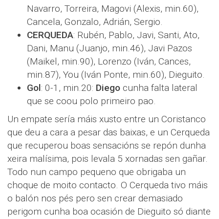
Navarro, Torreira, Magovi (Alexis, min.60),
Cancela, Gonzalo, Adrián, Sergio.
CERQUEDA
: Rubén, Pablo, Javi, Santi, Ato,
Dani, Manu (Juanjo, min.46), Javi Pazos
(Maikel, min.90), Lorenzo (Iván, Cances,
min.87), You (Iván Ponte, min.60), Dieguito.
Gol
: 0-1, min.20:
Diego
cunha falta lateral
que se coou polo primeiro pao.
Un empate sería máis xusto entre un Coristanco
que deu a cara a pesar das baixas, e un Cerqueda
que recuperou boas sensacións se repón dunha
xeira malísima, pois levala 5 xornadas sen gañar.
Todo nun campo pequeno que obrigaba un
choque de moito contacto. O Cerqueda tivo máis
o balón nos pés pero sen crear demasiado
perigom cunha boa ocasión de Dieguito só diante