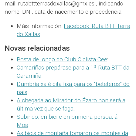
mail: rutabttterrasdoxallas@gmx.es , indicando
nome, DNI, data de nacemento e procedencia.
Máis información:
Facebook: Ruta BTT Terra
do Xallas
.
Novas relacionadas
Posta de longo do Club Ciclista Cee
:
Camariñas prepárase para a 1ª Ruta BTT da
Caramiña
.
Dumbría xa é cita fixa para os “beteteros” do
país
.
A chegada ao Mirador do Ézaro non será a
última vez que se faga
.
Subindo, en bici e en primeira persoa, á
Moa
.
As bicis de montaña tomaron os montes da