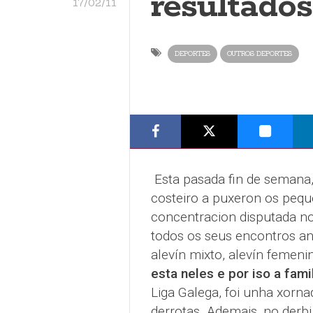
resultado
17/02/11
DEPORTES
OUTROS DEPORTES
Esta pasada fin de semana, 
costeiro a puxeron os pequ
concentracion disputada no
todos os seus encontros an
alevín mixto, alevín femen
esta neles e por iso a fami
Liga Galega, foi unha xorna
derrotas. Ademais, no derb