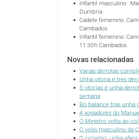
Infantil masculino: Ma
Dumbría.
Cadete femenino: Cam
Cambados.
Infantil femenino: Ca
11:30h Cambados.
Novas relacionadas
Varias derrotas compli
Unha vitoria e tres der
5 vitorias e unha derro
semana
.
Bo balance tras unha g
4 xogadores do Manuela
O Ministro volta ao col
O volei masculino da C
O ciclismo, unha afec