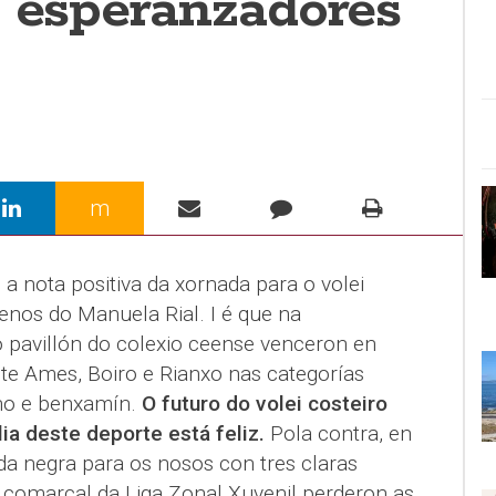
s esperanzadores
m
a nota positiva da xornada para o volei
enos do Manuela Rial. I é que na
 pavillón do colexio ceense venceron en
te Ames, Boiro e Rianxo nas categorías
ino e benxamín.
O futuro do volei costeiro
lia deste deporte está feliz.
Pola contra, en
da negra para os nosos con tres claras
i comarcal da Liga Zonal Xuvenil perderon as