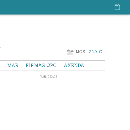
MOS
22.9 °C
S
MAR
FIRMAS QPC
AXENDA