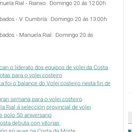
nuela Rial - Rianxo: Domingo 20 ás 12:00h
bados - V. Dumbría: Domingo 20 ás 13:00h
mbados - Manuela Rial: Domingo 20 ás
can o liderato dos equipos de volei da Costa
.
rotas para o volei costeiro
.
ta foi o balance do Volei costeiro nesta fin de
ran semana para o volei costeiro
.
 Rial á selección provincial de volei
.
e polo 50 aniversario
.
osta debuta con vitorias
.
ción en auxe na Costa da Morte
.