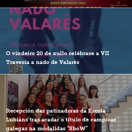
O vindeiro 20 de xullo celébrase a VII
Travesía a nado de Valarés
Recepción das patinadoras da Escola
Lubiáns tras acadar o título de campioas
galegas na modalidas "ShoW"