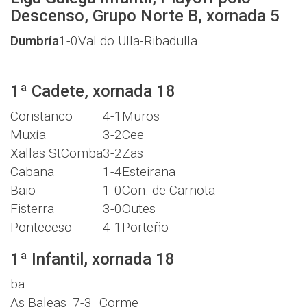
Descenso, Grupo Norte B, xornada 5
Dumbría
1-0
Val do Ulla-Ribadulla
1ª Cadete, xornada 18
Coristanco
4-1
Muros
Muxía
3-2
Cee
Xallas StComba
3-2
Zas
Cabana
1-4
Esteirana
Baio
1-0
Con. de Carnota
Fisterra
3-0
Outes
Ponteceso
4-1
Porteño
1ª Infantil, xornada 18
ba
As Baleas
7-3
Corme