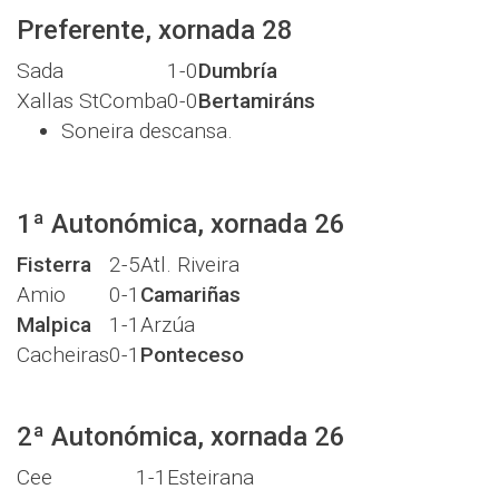
Preferente, xornada 28
Sada
1-0
Dumbría
Xallas StComba
0-0
Bertamiráns
Soneira descansa.
1ª Autonómica, xornada 26
Fisterra
2-5
Atl. Riveira
Amio
0-1
Camariñas
Malpica
1-1
Arzúa
Cacheiras
0-1
Ponteceso
2ª Autonómica, xornada 26
Cee
1-1
Esteirana