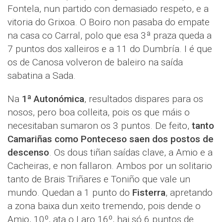
Fontela, nun partido con demasiado respeto, e a
vitoria do Grixoa. O Boiro non pasaba do empate
na casa co Carral, polo que esa 3ª praza queda a
7 puntos dos xalleiros e a 11 do Dumbría. I é que
os de Canosa volveron de baleiro na saída
sabatina a Sada.
Na
1ª Autonómica
, resultados dispares para os
nosos, pero boa colleita, pois os que máis o
necesitaban sumaron os 3 puntos. De feito,
tanto
Camariñas como Ponteceso saen dos postos de
descenso
. Os dous tiñan saídas clave, a Amio e a
Cacheiras, e non fallaron. Ambos por un solitario
tanto de Brais Triñares e Toniño que vale un
mundo. Quedan a 1 punto do
Fisterra
, apretando
a zona baixa dun xeito tremendo, pois dende o
Amio, 10º, ata o Laro 16º, hai só 6 puntos de