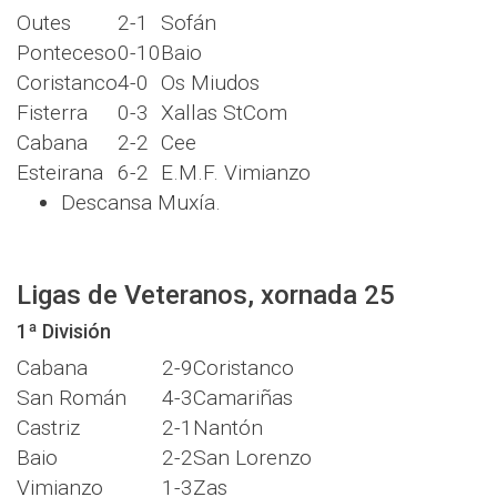
Outes
2-1
Sofán
Ponteceso
0-10
Baio
Coristanco
4-0
Os Miudos
Fisterra
0-3
Xallas StCom
Cabana
2-2
Cee
Esteirana
6-2
E.M.F. Vimianzo
Descansa Muxía.
Ligas de Veteranos, xornada 25
1ª División
Cabana
2-9
Coristanco
San Román
4-3
Camariñas
Castriz
2-1
Nantón
Baio
2-2
San Lorenzo
Vimianzo
1-3
Zas