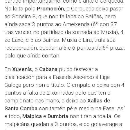
partido importantísimo, como é ante o Cerqueda.
Na loita pola
Promoción
, o Cerqueda deixa pasar
ao Soneira B, que non fallaba co Baíñas, pero
aínda saca 3 puntos ao Ameixenda (6º con 37
tras vencer no partidazo da xornada ao Muxía), 4
ao Laxe, e 5 ao Baíñas. Muxía e Lira, trala súa
recuperación, quedan a 5 e 6 puntos da 6ª praza,
polo que aínda contan.
En
Xuvenís
, o
Cabana
puido festexar a
clasificación para a Fase de Ascenso á Liga
Galega pero non o título. O empate o deixa con 4
puntos a falta de 2 xornadas polo que ten o
campionato nas mans, e deixa ao
Xallas de
Santa Comba
con tamén pé e medio na Fase. Así
e todo,
Malpica
e
Dumbría
non tiran a toalla. Os
malpicáns quedan a 3 puntos, e co golaverage a