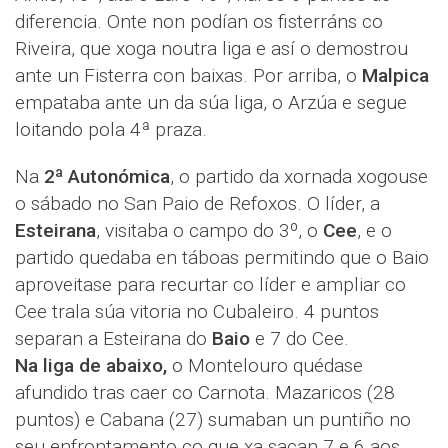
diferencia. Onte non podían os fisterráns co
Riveira, que xoga noutra liga e así o demostrou
ante un Fisterra con baixas. Por arriba, o
Malpica
empataba ante un da súa liga, o Arzúa e segue
loitando pola 4ª praza.
Na
2ª Autonómica
, o partido da xornada xogouse
o sábado no San Paio de Refoxos. O líder, a
Esteirana
, visitaba o campo do 3º, o
Cee
, e o
partido quedaba en táboas permitindo que o Baio
aproveitase para recurtar co líder e ampliar co
Cee trala súa vitoria no Cubaleiro. 4 puntos
separan a Esteirana do
Baio
e 7 do Cee.
Na liga de abaixo,
o Montelouro quédase
afundido tras caer co Carnota. Mazaricos (28
puntos) e Cabana (27) sumaban un puntiño no
seu enfrontamento co que xa sacan 7 e 6 aos