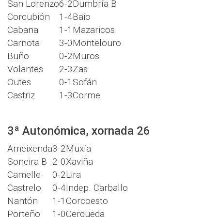
San Lorenzo
6-2
Dumbría B
Corcubión
1-4
Baio
Cabana
1-1
Mazaricos
Carnota
3-0
Montelouro
Buño
0-2
Muros
Volantes
2-3
Zas
Outes
0-1
Sofán
Castriz
1-3
Corme
3ª Autonómica, xornada 26
Ameixenda
3-2
Muxía
Soneira B
2-0
Xaviña
Camelle
0-2
Lira
Castrelo
0-4
Indep. Carballo
Nantón
1-1
Corcoesto
Porteño
1-0
Cerqueda