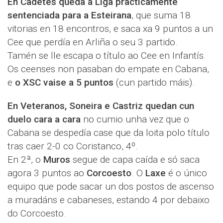
En Cadetes queda a Liga practicamente
sentenciada para a Esteirana
, que suma 18
vitorias en 18 encontros, e saca xa 9 puntos a un
Cee que perdía en Arliña o seu 3 partido.
Tamén se lle escapa o título ao Cee en Infantís.
Os ceenses non pasaban do empate en Cabana,
e
o XSC vaise a 5 puntos
(cun partido máis).
En Veteranos, Soneira e Castriz quedan cun
duelo cara a cara
no cumio unha vez que o
Cabana se despedía case que da loita polo título
tras caer 2-0 co Coristanco, 4º.
En 2ª, o
Muros
segue de capa caída e só saca
agora 3 puntos ao
Corcoesto
. O
Laxe
é o único
equipo que pode sacar un dos postos de ascenso
a muradáns e cabaneses, estando 4 por debaixo
do Corcoesto.