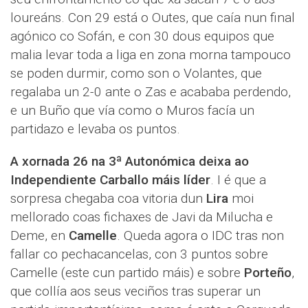
loureáns. Con 29 está o Outes, que caía nun final
agónico co Sofán, e con 30 dous equipos que
malia levar toda a liga en zona morna tampouco
se poden durmir, como son o Volantes, que
regalaba un 2-0 ante o Zas e acababa perdendo,
e un Buño que vía como o Muros facía un
partidazo e levaba os puntos.
A xornada 26 na 3ª Autonómica deixa ao
Independiente Carballo máis líder
. I é que a
sorpresa chegaba coa vitoria dun
Lira
moi
mellorado coas fichaxes de Javi da Milucha e
Deme, en
Camelle
. Queda agora o IDC tras non
fallar co pechacancelas, con 3 puntos sobre
Camelle (este cun partido máis) e sobre
Porteño
,
que collía aos seus veciños tras superar un