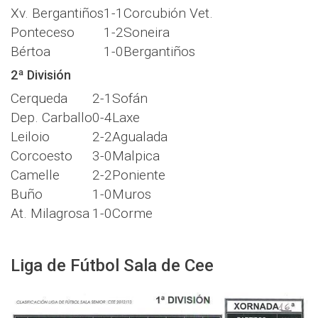
Xv. Bergantiños
1-1
Corcubión Vet.
Ponteceso
1-2
Soneira
Bértoa
1-0
Bergantiños
2ª División
Cerqueda
2-1
Sofán
Dep. Carballo
0-4
Laxe
Leiloio
2-2
Agualada
Corcoesto
3-0
Malpica
Camelle
2-2
Poniente
Buño
1-0
Muros
At. Milagrosa
1-0
Corme
Liga de Fútbol Sala de Cee