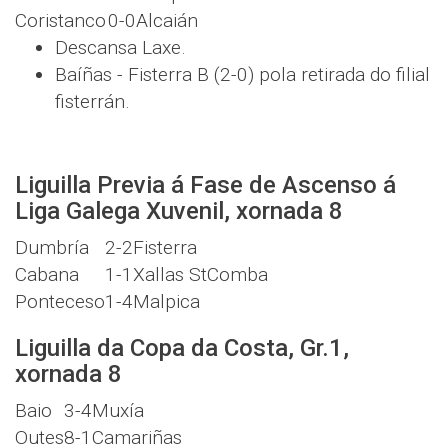
Coristanco
0-0
Alcaián
Descansa Laxe.
Baíñas - Fisterra B (2-0) pola retirada do filial
fisterrán.
Liguilla Previa á Fase de Ascenso á
Liga Galega Xuvenil, xornada 8
Dumbría
2-2
Fisterra
Cabana
1-1
Xallas StComba
Ponteceso
1-4
Malpica
Liguilla da Copa da Costa, Gr.1,
xornada 8
Baio
3-4
Muxía
Outes
8-1
Camariñas