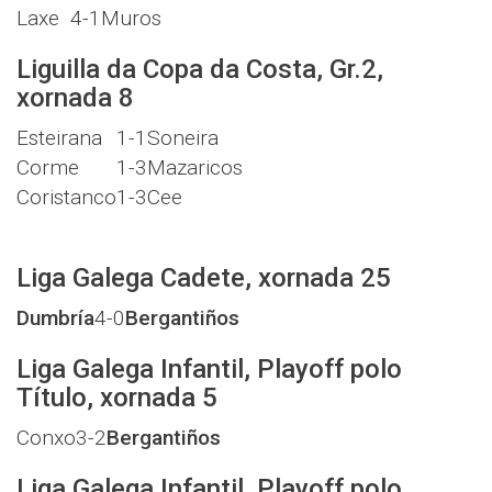
Laxe
4-1
Muros
Liguilla da Copa da Costa, Gr.2,
xornada 8
Esteirana
1-1
Soneira
Corme
1-3
Mazaricos
Coristanco
1-3
Cee
Liga Galega Cadete, xornada 25
Dumbría
4-0
Bergantiños
Liga Galega Infantil, Playoff polo
Título, xornada 5
Conxo
3-2
Bergantiños
Liga Galega Infantil, Playoff polo