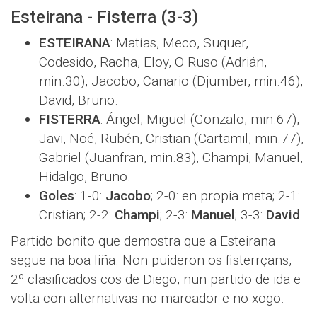
Esteirana - Fisterra (3-3)
ESTEIRANA
: Matías, Meco, Suquer,
Codesido, Racha, Eloy, O Ruso (Adrián,
min.30), Jacobo, Canario (Djumber, min.46),
David, Bruno.
FISTERRA
: Ángel, Miguel (Gonzalo, min.67),
Javi, Noé, Rubén, Cristian (Cartamil, min.77),
Gabriel (Juanfran, min.83), Champi, Manuel,
Hidalgo, Bruno.
Goles
: 1-0:
Jacobo
; 2-0: en propia meta; 2-1:
Cristian; 2-2:
Champi
; 2-3:
Manuel
; 3-3:
David
.
Partido bonito que demostra que a Esteirana
segue na boa liña. Non puideron os fisterrçans,
2º clasificados cos de Diego, nun partido de ida e
volta con alternativas no marcador e no xogo.