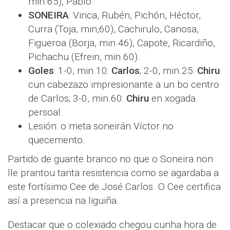
min.65), Pablo.
SONEIRA
: Vinca, Rubén, Pichón, Héctor,
Curra (Toja, min,60), Cachirulo, Canosa,
Figueroa (Borja, min.46), Capote, Ricardiño,
Pichachu (Efrein, min.60).
Goles
: 1-0, min.10:
Carlos
; 2-0, min.25:
Chiru
cun cabezazo impresionante a un bo centro
de Carlos; 3-0, min.60:
Chiru
en xogada
persoal.
Lesión: o meta soneirán Víctor no
quecemento.
Partido de guante branco no que o Soneira non
lle prantou tanta resistencia como se agardaba a
este fortísimo Cee de José Carlos. O Cee certifica
así a presencia na liguiña.
Destacar que o colexiado chegou cunha hora de