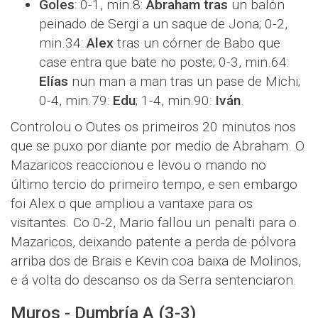
Goles
: 0-1, min.8:
Abraham tras
un balón
peinado de Sergi a un saque de Jona; 0-2,
min.34:
Alex
tras un córner de Babo que
case entra que bate no poste; 0-3, min.64:
Elías
nun man a man tras un pase de Michi;
0-4, min.79:
Edu
; 1-4, min.90:
Iván
.
Controlou o Outes os primeiros 20 minutos nos
que se puxo por diante por medio de Abraham. O
Mazaricos reaccionou e levou o mando no
último tercio do primeiro tempo, e sen embargo
foi Alex o que ampliou a vantaxe para os
visitantes. Co 0-2, Mario fallou un penalti para o
Mazaricos, deixando patente a perda de pólvora
arriba dos de Brais e Kevin coa baixa de Molinos,
e á volta do descanso os da Serra sentenciaron.
Muros - Dumbría A (3-3)