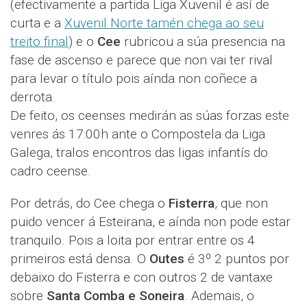
(efectivamente a partida Liga Xuvenil é así de
curta e a
Xuvenil Norte tamén chega ao seu
treito final
) e o
Cee
rubricou a súa presencia na
fase de ascenso e parece que non vai ter rival
para levar o título pois aínda non coñece a
derrota.
De feito, os ceenses medirán as súas forzas este
venres ás 17:00h ante o Compostela da Liga
Galega, tralos encontros das ligas infantís do
cadro ceense.
Por detrás, do Cee chega o
Fisterra
, que non
puido vencer á Esteirana, e aínda non pode estar
tranquilo. Pois a loita por entrar entre os 4
primeiros está densa. O
Outes
é 3º 2 puntos por
debaixo do Fisterra e con outros 2 de vantaxe
sobre
Santa Comba e Soneira
. Ademais, o