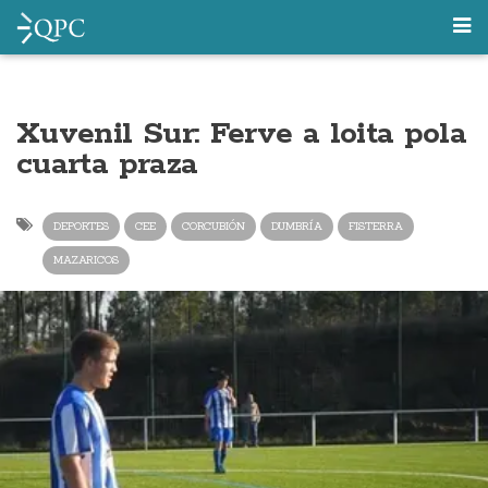
Xuvenil Sur: Ferve a loita pola
cuarta praza
DEPORTES
CEE
CORCUBIÓN
DUMBRÍA
FISTERRA
MAZARICOS