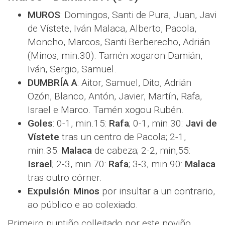
MUROS
: Domingos, Santi de Pura, Juan, Javi
de Vístete, Iván Malaca, Alberto, Pacola,
Moncho, Marcos, Santi Berberecho, Adrián
(Minos, min.30). Tamén xogaron Damián,
Iván, Sergio, Samuel.
DUMBRÍA A
: Aitor, Samuel, Dito, Adrián
Ozón, Blanco, Antón, Javier, Martín, Rafa,
Israel e Marco. Tamén xogou Rubén.
Goles
: 0-1, min.15:
Rafa
; 0-1, min.30:
Javi de
Vístete
tras un centro de Pacola; 2-1,
min.35:
Malaca
de cabeza; 2-2, min,55:
Israel
; 2-3, min.70:
Rafa
; 3-3, min.90:
Malaca
tras outro córner.
Expulsión
:
Minos
por insultar a un contrario,
ao público e ao colexiado.
Primeiro puntiño colleitado por este noviño