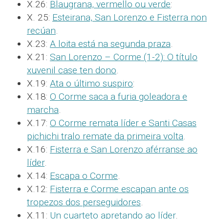
X.26:
Blaugrana, vermello ou verde
:
X. 25:
Esteirana, San Lorenzo e Fisterra non
recúan
.
X.23:
A loita está na segunda praza
.
X.21:
San Lorenzo – Corme (1-2): O título
xuvenil case ten dono
.
X.19:
Ata o último suspiro
:
X.18:
O Corme saca a furia goleadora e
marcha
.
X.17:
O Corme remata líder e Santi Casas
pichichi tralo remate da primeira volta
.
X.16:
Fisterra e San Lorenzo aférranse ao
líder
.
X.14:
Escapa o Corme
.
X.12:
Fisterra e Corme escapan ante os
tropezos dos perseguidores
.
X.11:
Un cuarteto apretando ao líder
.