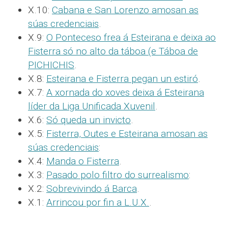
X.10:
Cabana e San Lorenzo amosan as
súas credenciais
.
X.9:
O Ponteceso frea á Esteirana e deixa ao
Fisterra só no alto da táboa (e Táboa de
PICHICHIS
.
X.8:
Esteirana e Fisterra pegan un estiró
.
X.7:
A xornada do xoves deixa á Esteirana
líder da Liga Unificada Xuvenil
.
X.6:
Só queda un invicto
.
X.5:
Fisterra, Outes e Esteirana amosan as
súas credenciais
:
X.4:
Manda o Fisterra
.
X.3:
Pasado polo filtro do surrealismo
:
X.2:
Sobrevivindo á Barca
.
X.1:
Arrincou por fin a L.U.X.
.