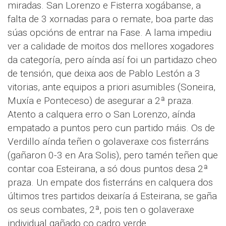
miradas. San Lorenzo e Fisterra xogábanse, a
falta de 3 xornadas para o remate, boa parte das
súas opcións de entrar na Fase. A lama impediu
ver a calidade de moitos dos mellores xogadores
da categoría, pero aínda así foi un partidazo cheo
de tensión, que deixa aos de Pablo Lestón a 3
vitorias, ante equipos a priori asumibles (Soneira,
Muxía e Ponteceso) de asegurar a 2ª praza.
Atento a calquera erro o San Lorenzo, aínda
empatado a puntos pero cun partido máis. Os de
Verdillo aínda teñen o golaveraxe cos fisterráns
(gañaron 0-3 en Ara Solis), pero tamén teñen que
contar coa Esteirana, a só dous puntos desa 2ª
praza. Un empate dos fisterráns en calquera dos
últimos tres partidos deixaría á Esteirana, se gaña
os seus combates, 2ª, pois ten o golaveraxe
individual gañado co cadro verde.