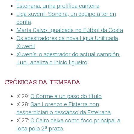
Esteirana, unha prolífica canteira
.
Liga xuvenil: Soneira, un equipo a ter en
conta
.
Marta Calvo: Igualdade no Fútbol da Costa
.
Os adestradores da nova Ligua Unificada
Xuvenil
.
Xuvenís: o adestrador do actual campión,
Juni, analiza o inicio ligueiro
.
CRÓNICAS DA TEMPADA
X.29:
O Corme a un paso do título
.
X.28:
San Lorenzo e Fisterra non
desperdician o descanso da Esteirana
.
X.27:
O Cairo deixa como foco principal a
loita pola 2ª praza
.