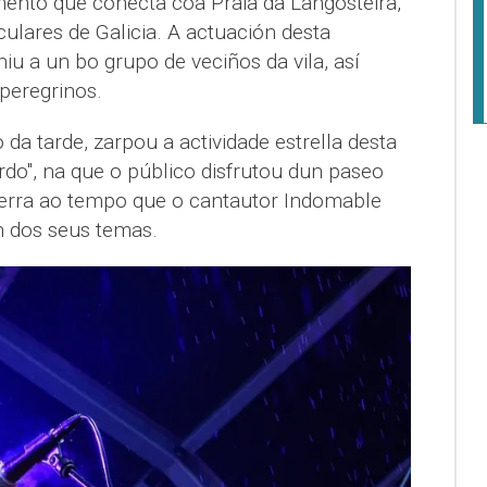
mento que conecta coa Praia da Langosteira,
ulares de Galicia. A actuación desta
iu a un bo grupo de veciños da vila, así
 peregrinos.
da tarde, zarpou a actividade estrella desta
rdo", na que o público disfrutou dun paseo
terra ao tempo que o cantautor Indomable
n dos seus temas.