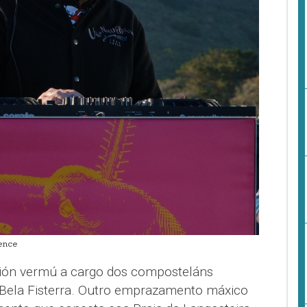
ence
sión vermú a cargo dos composteláns
 Bela Fisterra. Outro emprazamento máxico