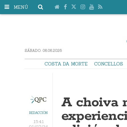
MENÚ
SÁBADO. 08.08.2026
COSTA DA MORTE
CONCELLOS
A choiva 
experienc
REDACCIÓN
15:41
01/07/24