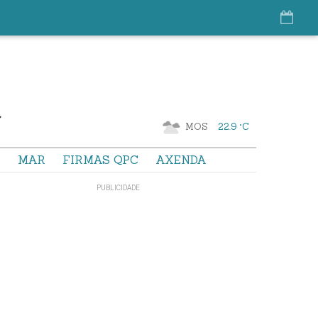
MOS
22.9 °C
S
MAR
FIRMAS QPC
AXENDA