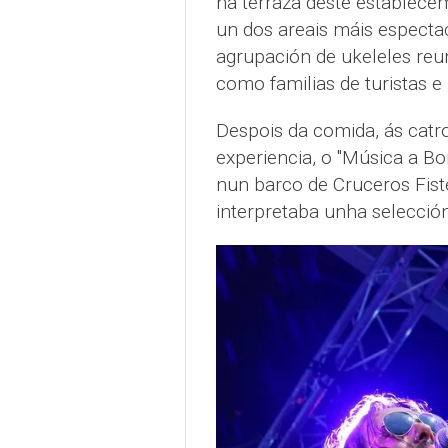
na terraza deste establece
un dos areais máis espectac
agrupación de ukeleles reun
como familias de turistas e
Despois da comida, ás catro 
experiencia, o "Música a Bo
nun barco de Cruceros Fis
interpretaba unha selecció