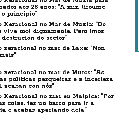
o Xeracional no Mar de Muxía para
mador aos 28 anos: ”A min tiroume
o principio”
o Xeracional no Mar de Muxía: “Do
e vive moi dignamente. Pero imos
 destrución do sector”
o xeracional no mar de Laxe: “Non
máis”
 xeracional no mar de Muros: “As
as políticas pesqueiras e a incerteza
l acaban con nós”
 Xeracional no mar en Malpica: "Por
s cotas, tes un barco para ir á
da e acabas apartando dela”