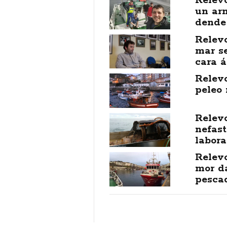
Relev
un ar
dende 
Relev
mar s
cara á
Relev
peleo 
Relevo
nefast
labora
Relevo
mor da
pesca