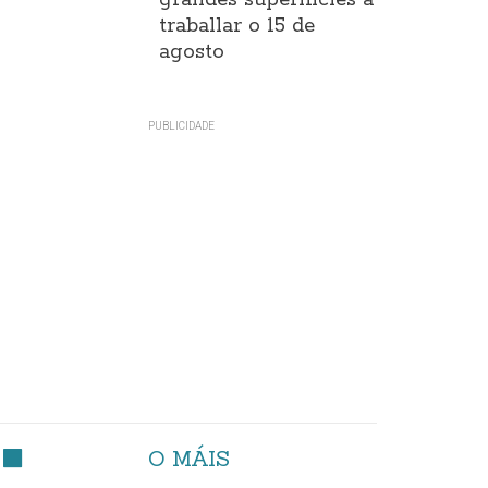
grandes superificies a
traballar o 15 de
agosto
O MÁIS