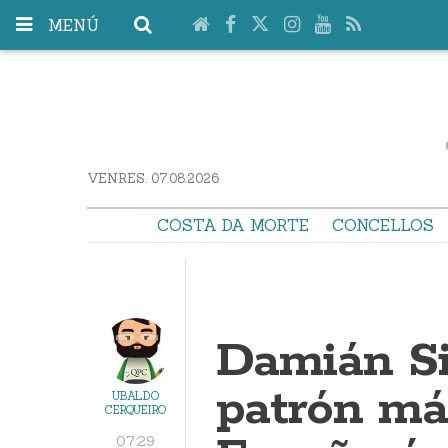
MENÚ
VENRES. 07.08.2026
COSTA DA MORTE
CONCELLOS
Damián Sil
patrón má
UBALDO
CERQUEIRO
07:29