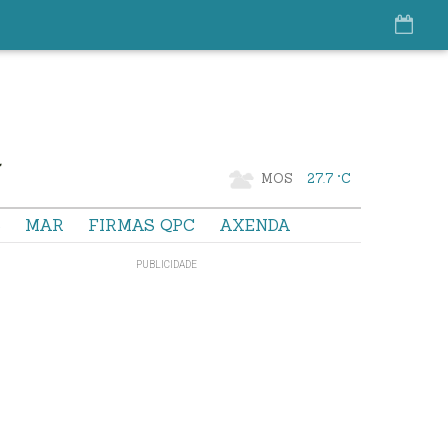
MOS
27.7 °C
S
MAR
FIRMAS QPC
AXENDA