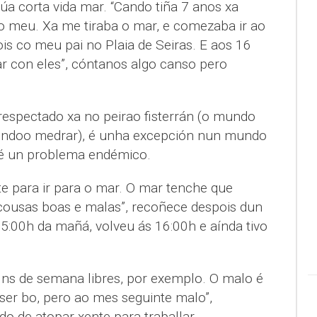
súa corta vida mar. “Cando tiña 7 anos xa
 o meu. Xa me tiraba o mar, e comezaba ir ao
s co meu pai no Plaia de Seiras. E aos 16
ar con eles”, cóntanos algo canso pero
respectado xa no peirao fisterrán (o mundo
 véndoo medrar), é unha excepción nun mundo
 é un problema endémico.
te para ir para o mar. O mar tenche que
 cousas boas e malas”, recoñece despois dun
 5:00h da mañá, volveu ás 16:00h e aínda tivo
fins de semana libres, por exemplo. O malo é
ser bo, pero ao mes seguinte malo”,
o de atopar xente para traballar.