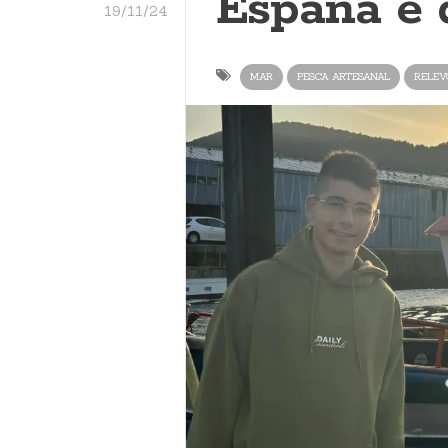
España é d
19/11/24
MAR
PESCA ARTESANAL
RELEV