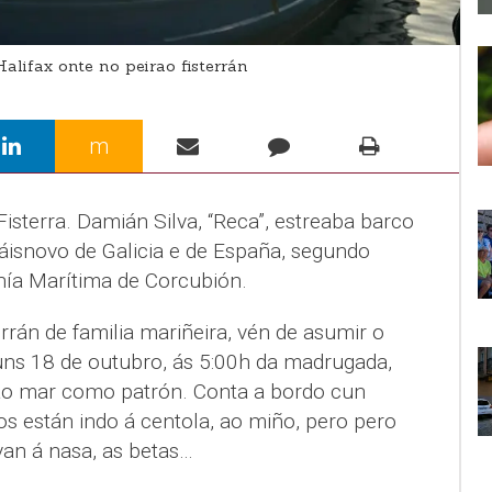
Halifax onte no peirao fisterrán
m
Fisterra. Damián Silva, “Reca”, estreaba barco
isnovo de Galicia e de España, segundo
nía Marítima de Corcubión.
errán de familia mariñeira, vén de asumir o
luns 18 de outubro, ás 5:00h da madrugada,
a ao mar como patrón. Conta a bordo cun
s están indo á centola, ao miño, pero pero
van á nasa, as betas…