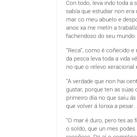
Con todo, leva indo toda a 
sabía que estudiar non era
mar co meu abuelo e despoi
anos xa me metín a traball
fachendoso do seu mundo.
”Reca”, como é coñecido e 
da pesca leva toda a vida
no que o relevo xeracional
”A verdade que non hai cen
gustar, porque ten as súas
primeiro día no que saíu ás
que volver á lonxa a pesar…
”O mar é duro, pero tes as 
o soldo, que un mes podes 
recoñece. De aí o complicad