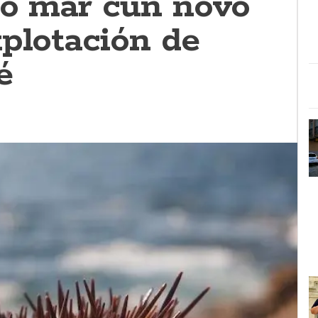
do mar cun novo
xplotación de
é