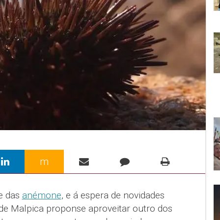
m
e das
anémone
, e á espera de novidades
 de Malpica proponse aproveitar outro dos