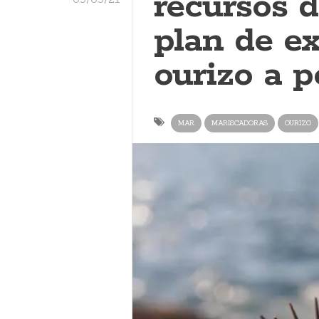
recursos 
plan de e
ourizo a p
MAR
MARISCADORAS
OURIZO