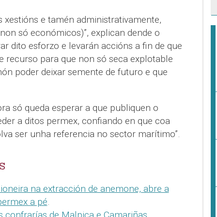
s xestións e tamén administrativamente,
(non só económicos)”, explican dende o
ar dito esforzo e levarán accións a fin de que
te recurso para que non só seca explotable
enón poder deixar semente de futuro e que
ra só queda esperar a que publiquen o
eder a ditos permex, confiando en que coa
lva ser unha referencia no sector marítimo”.
S
pioneira na extracción de anemone, abre a
permex a pé
.
As confrarías de Malpica e Camariñas