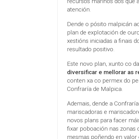
recursos mariños dos que 
atención.
Dende o pósito malpicán ac
plan de explotación de our
xestións iniciadas a finais 
resultado positivo.
Este novo plan, xunto co d
diversificar e mellorar as 
conten xa co permex do perc
Confraría de Malpica.
Ademais, dende a Confraría
mariscadoras e mariscador
novos plans para facer mái
fixar poboación nas zonas c
mesmas poñendo en valor o