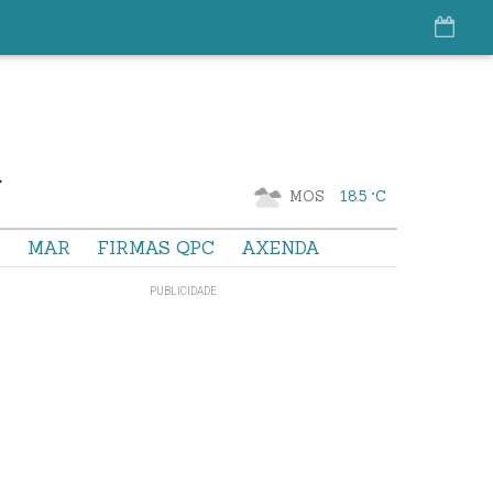
MOS
18.5 °C
S
MAR
FIRMAS QPC
AXENDA