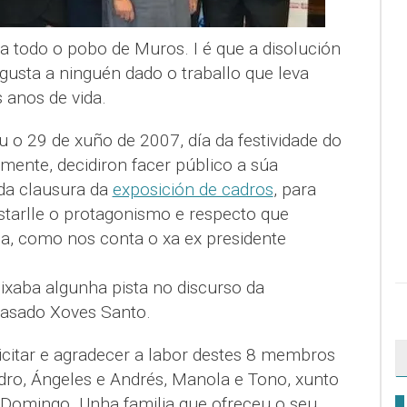
va todo o pobo de Muros. I é que a disolución
sta a ninguén dado o traballo que leva
 anos de vida.
o 29 de xuño de 2007, día da festividade do
mente, decidiron facer público a súa
 da clausura da
exposición de cadros
, para
starlle o protagonismo e respecto que
a, como nos conta o xa ex presidente
eixaba algunha pista no discurso da
pasado Xoves Santo.
citar e agradecer a labor destes 8 membros
edro, Ángeles e Andrés, Manola e Tono, xunto
 Domingo. Unha familia que ofreceu o seu