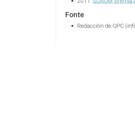
2011:
SORUM premia ás
Fonte
Redacción de QPC (inf