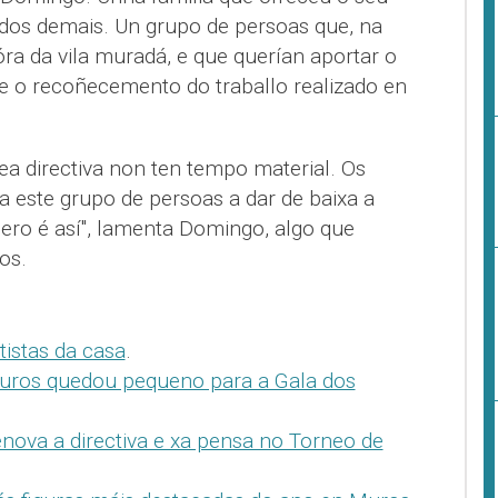
dos demais. Un grupo de persoas que, na
óra da vila muradá, e que querían aportar o
 e o recoñecemento do traballo realizado en
ea directiva non ten tempo material. Os
a este grupo de persoas a dar de baixa a
ero é así", lamenta Domingo, algo que
os.
istas da casa
.
Muros quedou pequeno para a Gala dos
nova a directiva e xa pensa no Torneo de