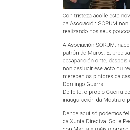
Con tristeza acolle esta no
da Asociación SORUM non gu
realizando nos seus poucos
A Asociación SORUM, naceu 
patrón de Muros. E, precisa
desaparición onte, despois
non deslucir ese acto ou re
merecen os pintores da cas
Domingo Guerra.
De feito, o propio Guerra d
inauguración da Mostra o 
Dende aquí só podemos feli
da Xunta Directva. Sol e P
con Marita e máis o propio