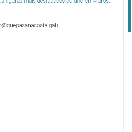
 figuras máis destacadas do ano en Muros
.
o@quepasanacosta.gal).