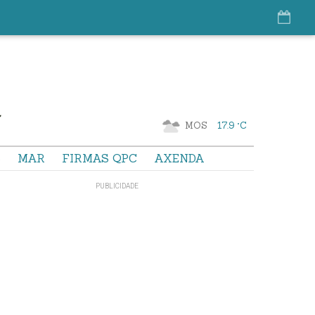
MOS
17.9 °C
S
MAR
FIRMAS QPC
AXENDA