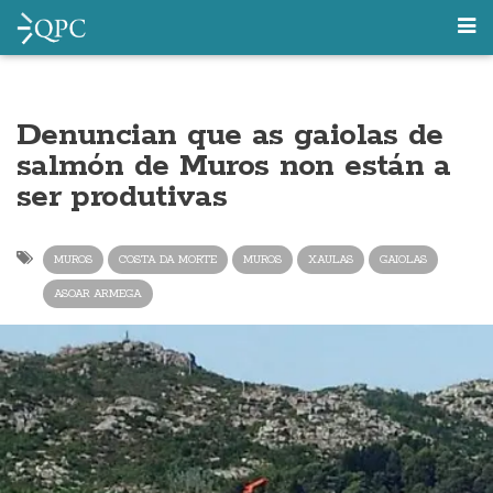
Denuncian que as gaiolas de
salmón de Muros non están a
ser produtivas
MUROS
COSTA DA MORTE
MUROS
XAULAS
GAIOLAS
ASOAR ARMEGA