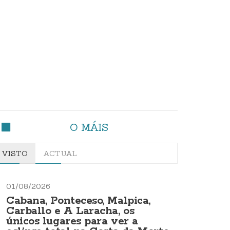
O MÁIS
VISTO
ACTUAL
01/08/2026
Cabana, Ponteceso, Malpica,
Carballo e A Laracha, os
únicos lugares para ver a