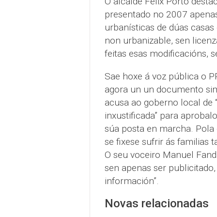
O alcalde Félix Porto desta
presentado no 2007 apenas
urbanísticas de dúas casas
non urbanizable, sen licenz
feitas esas modificacións, s
Sae hoxe á voz pública o P
agora un un documento simi
acusa ao goberno local de 
inxustificada” para aproba
súa posta en marcha. Pola c
se fixese sufrir ás familias 
O seu voceiro Manuel Fandi
sen apenas ser publicitado,
información”.
Novas relacionadas