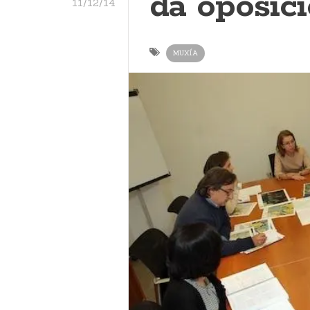
da oposic
11/12/14
MUXÍA