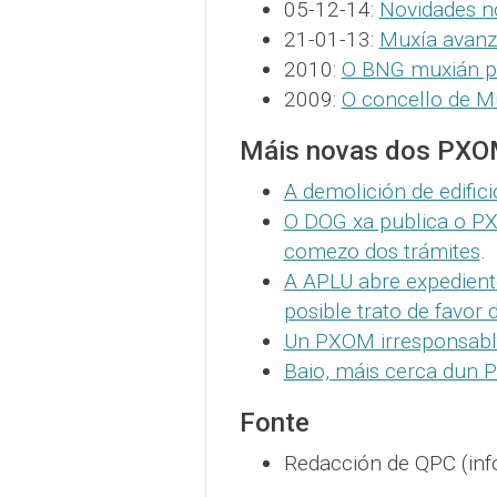
05-12-14:
Novidades n
21-01-13:
Muxía avan
2010:
O BNG muxián p
2009:
O concello de M
Máis novas dos PX
A demolición de edificio
O DOG xa publica o P
comezo dos trámites
.
A APLU abre expedient
posible trato de favor 
Un PXOM irresponsabl
Baio, máis cerca dun 
Fonte
Redacción de QPC (inf