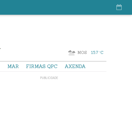
MOS
15.7 °C
S
MAR
FIRMAS QPC
AXENDA