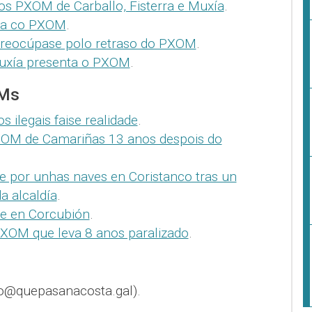
os PXOM de Carballo, Fisterra e Muxía
.
za co PXOM
.
reocúpase polo retraso do PXOM
.
uxía presenta o PXOM
.
OMs
s ilegais faise realidade
.
XOM de Camariñas 13 anos despois do
e por unhas naves en Coristanco tras un
da alcaldía
.
e en Corcubión
.
PXOM que leva 8 anos paralizado
.
o@quepasanacosta.gal).