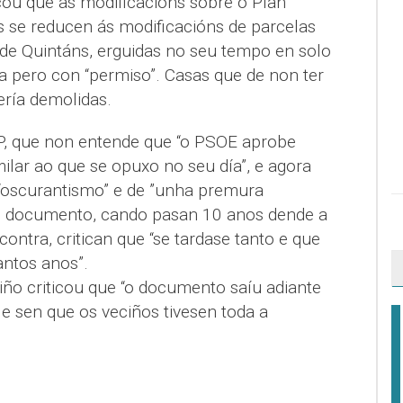
cou que as modificacións sobre o Plan
 se reducen ás modificacións de parcelas
 de Quintáns, erguidas no seu tempo en solo
a pero con “permiso”. Casas que de non ter
ería demolidas.
P, que non entende que “o PSOE aprobe
lar ao que se opuxo no seu día”, e agora
“oscurantismo” e de ”unha premura
lo documento, cando pasan 10 anos dende a
ontra, critican que “se tardase tanto e que
tantos anos”.
ño criticou que “o documento saíu adiante
 e sen que os veciños tivesen toda a