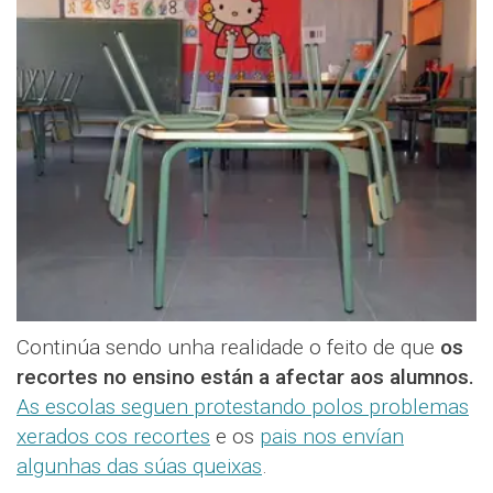
Continúa sendo unha realidade o feito de que
os
recortes no ensino están a afectar aos alumnos.
As escolas seguen protestando polos problemas
xerados cos recortes
e os
pais nos envían
algunhas das súas queixas
.