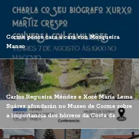
Corme ponse cara a cara con Mosqueira
Manso
Carlos Regueira Méndez e Xosé María Lema
Suárez afondarán no Museo de Corme sobre
a importancia dos hórreos da Costa da
Morte