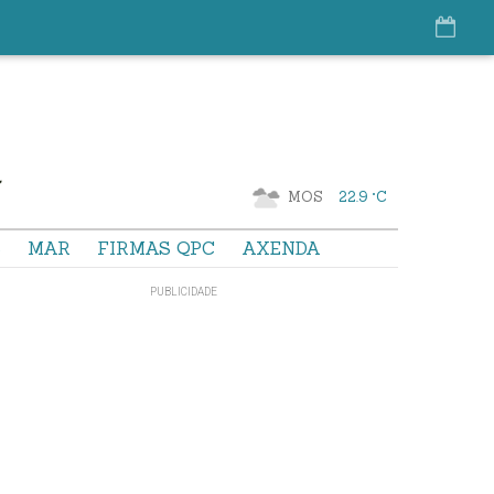
MOS
22.9 °C
S
MAR
FIRMAS QPC
AXENDA