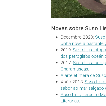
Novas sobre Suso Li
Decembro 2020:
Suso 
unha novela bastante
2019:
Suso Lista atopa
dos petroglifos oceáni
2017:
Suso Lista compl
Charamuscas
.
A arte efímera de Sus
Xuño 2015:
Suso Lista
sabor ao mar salgado
Suso Lista, terceiro M
Literarias
.