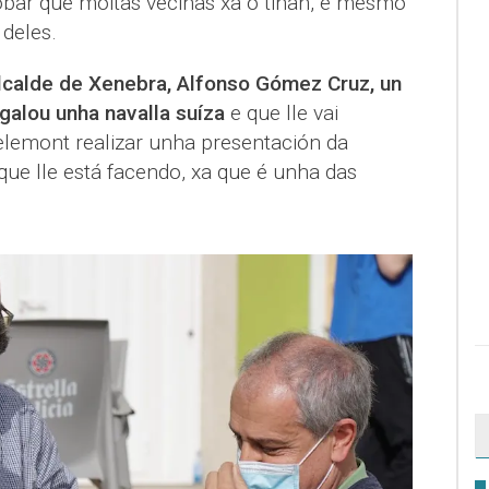
obar que moitas veciñas xa o tiñan, e mesmo
deles.
calde de Xenebra, Alfonso Gómez Cruz, un
galou unha navalla suíza
e que lle vai
lemont realizar unha presentación da
 que lle está facendo, xa que é unha das