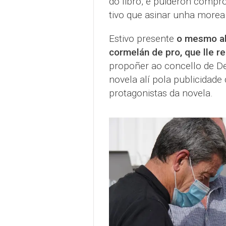
do libro, e puideron compr
tivo que asinar unha morea 
Estivo presente
o mesmo al
cormelán de pro, que lle re
propoñer ao concello de De
novela alí pola publicidade
protagonistas da novela.