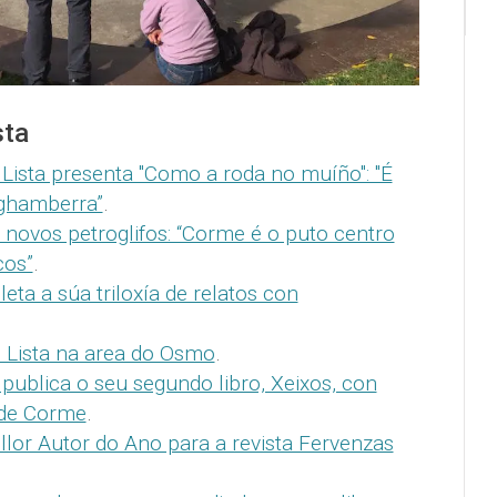
sta
Lista presenta "Como a roda no muíño": "É
 ghamberra”
.
 novos petroglifos: “Corme é o puto centro
cos”
.
eta a súa triloxía de relatos con
o Lista na area do Osmo
.
 publica o seu segundo libro, Xeixos, con
 de Corme
.
ellor Autor do Ano para a revista Fervenzas