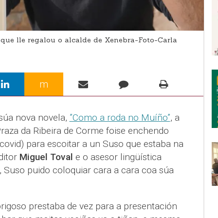
 que lle regalou o alcalde de Xenebra-Foto-Carla
m
 súa nova novela,
”Como a roda no Muíño”
, a
 Praza da Ribeira de Corme foise enchendo
covid) para escoitar a un Suso que estaba na
ditor
Miguel Toval
e o asesor lingüística
, Suso puido coloquiar cara a cara coa súa
brigoso prestaba de vez para a presentación