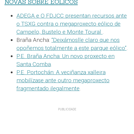
NOVAS SOBRE EÓLICOS
ADEGA e O FDJCC presentan recursos ante
o TSXG contra o megaproxecto eólico de
Campelo, Bustelo e Monte Toural
.
Braña Ancha:
“Deixámoslle claro que nos
opoñemos totalmente a este parque eólico”
.
P.E. Braña Ancha: Un novo proxecto en
Santa Comba
.
P.E. Portochán: A veciñanza xalleira
mobilízase ante outro megaproxecto
fragmentado ilegalmente
.