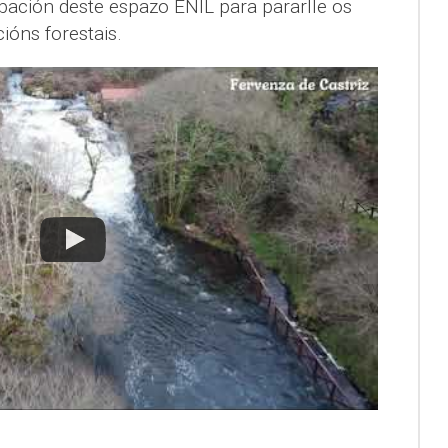
bación deste espazo ENIL para pararlle os
ións forestais.