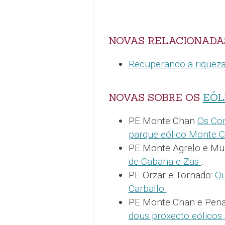
NOVAS RELACIONADA
Recuperando a rique
NOVAS SOBRE OS
EÓL
PE Monte Chan
Os Con
parque eólico Monte C
PE Monte Agrelo e Mu
de Cabana e Zas
.
PE Orzar e Tornado:
Ou
Carballo
.
PE Monte Chan e Pen
dous proxecto eólicos