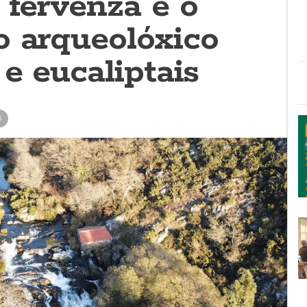
 fervenza e o
o arqueolóxico
 e eucaliptais
S