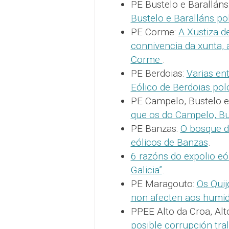
PE Bustelo e Baralláns
Bustelo e Baralláns po
PE Corme:
A Xustiza d
connivencia da xunta, 
Corme
.
PE Berdoias:
Varias en
Eólico de Berdoias po
PE Campelo, Bustelo e
que os do Campelo, Bu
PE Banzas:
O bosque d
eólicos de Banzas
.
6 razóns do expolio eó
Galicia”
.
PE Maragouto:
Os Quij
non afecten aos humi
PPEE Alto da Croa, Alt
posible corrupción tra