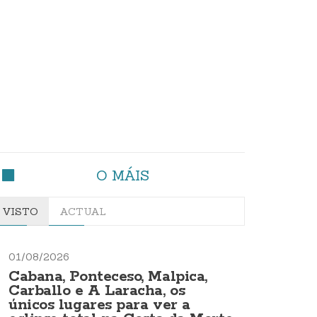
O MÁIS
VISTO
ACTUAL
01/08/2026
Cabana, Ponteceso, Malpica,
Carballo e A Laracha, os
únicos lugares para ver a