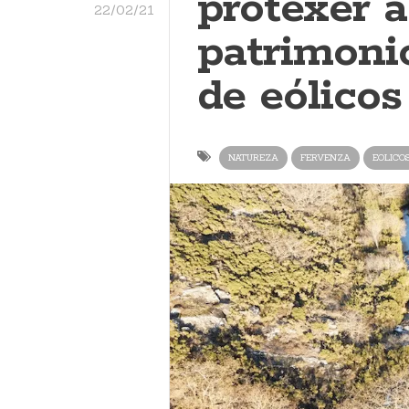
protexer a
22/02/21
patrimoni
de eólicos
NATUREZA
FERVENZA
EOLICO