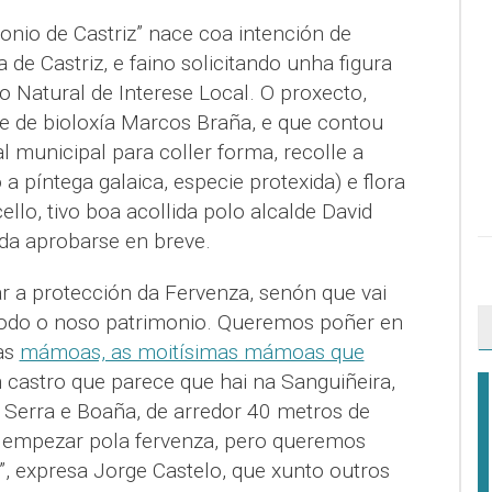
monio de Castriz” nace coa intención de
de Castriz, e faino solicitando unha figura
o Natural de Interese Local. O proxecto,
e de bioloxía Marcos Braña, e que contou
 municipal para coller forma, recolle a
 píntega galaica, especie protexida) e flora
llo, tivo boa acollida polo alcalde David
ida aprobarse en breve.
ar a protección da Fervenza, senón que vai
todo o noso patrimonio. Queremos poñer en
 as
mámoas, as moitísimas mámoas que
 castro que parece que hai na Sanguiñeira,
a Serra e Boaña, de arredor 40 metros de
 empezar pola fervenza, pero queremos
”, expresa Jorge Castelo, que xunto outros