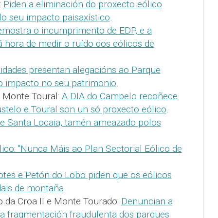
:
Piden a eliminación do proxecto eólico
lo seu impacto paisaxístico
.
emostra o incumprimento de EDP, e a
á hora de medir o ruído dos eólicos de
tidades presentan alegacións ao Parque
lo impacto no seu patrimonio
.
 Monte Toural:
A DIA do Campelo recoñece
stelo e Toural son un só proxecto eólico
.
e Santa Locaia, tamén ameazado polos
lico: "Nunca Máis ao Plan Sectorial Eólico de
otes e Petón do Lobo piden que os eólicos
dais de montaña
.
o da Croa II e Monte Tourado:
Denuncian a
la fragmentación fraudulenta dos parques