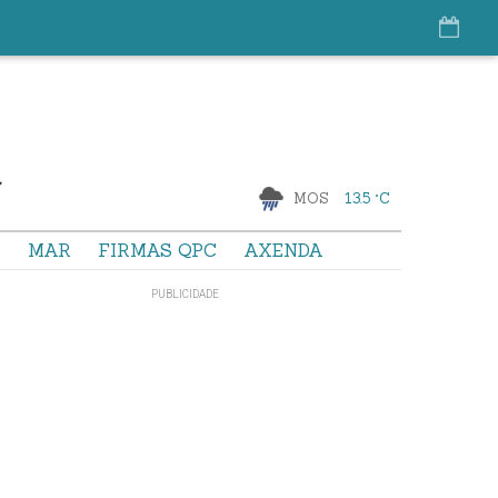
MOS
13.5 °C
S
MAR
FIRMAS QPC
AXENDA