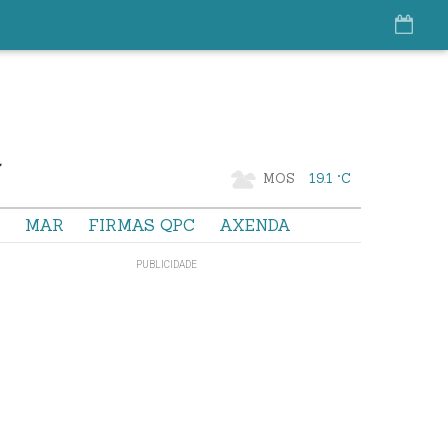
MOS
19.1 °C
S
MAR
FIRMAS QPC
AXENDA