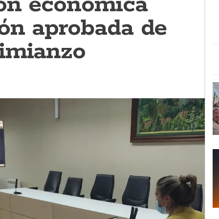
ión económica
ión aprobada de
imianzo