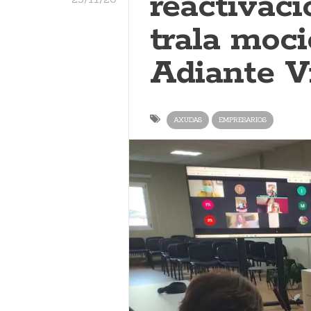
reactivac
trala moc
Adiante V
AXUDAS
EMPRESARIOS