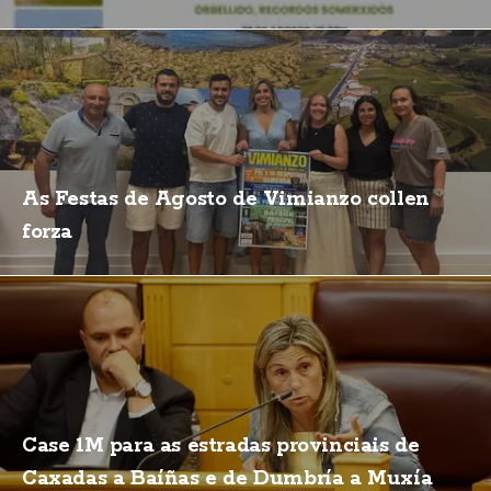
As Festas de Agosto de Vimianzo collen
forza
Case 1M para as estradas provinciais de
Caxadas a Baíñas e de Dumbría a Muxía