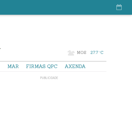
MOS
27.7 °C
S
MAR
FIRMAS QPC
AXENDA