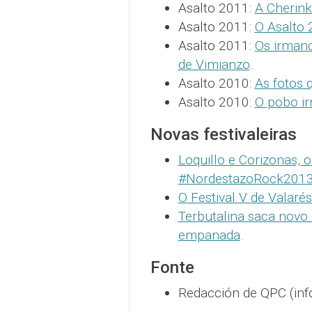
Asalto 2011:
A Cherin
Asalto 2011:
O Asalto 
Asalto 2011:
Os irmand
de Vimianzo
.
Asalto 2010:
As fotos 
Asalto 2010:
O pobo i
Novas festivaleiras
Loquillo e Corizonas,
#NordestazoRock201
O Festival V de Valaré
Terbutalina saca novo d
empanada
.
Fonte
Redacción de QPC (inf