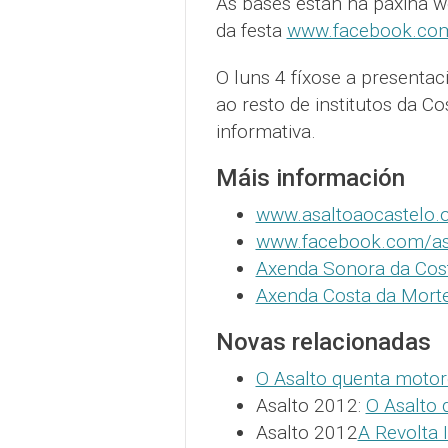
As bases están na páxina 
da festa
www.facebook.com
O luns 4 fíxose a presentac
ao resto de institutos da Co
informativa.
Máis información
www.asaltoaocastelo.
www.facebook.com/as
Axenda Sonora da Cos
Axenda Costa da Mort
Novas relacionadas
O Asalto quenta motor
Asalto 2012:
O Asalto d
Asalto 2012
A Revolta