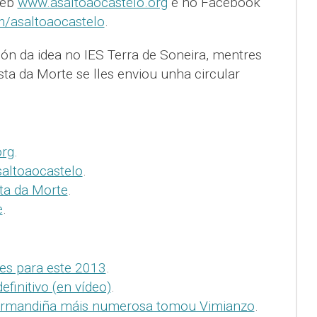
web
www.asaltoaocastelo.org
e no Facebook
/asaltoaocastelo
.
ión da idea no IES Terra de Soneira, mentres
sta da Morte se lles enviou unha circular
org
.
altoaocastelo
.
ta da Morte
.
e
.
es para este 2013
.
efinitivo (en vídeo)
.
 Irmandiña máis numerosa tomou Vimianzo
.