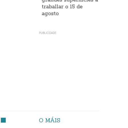
grandes superificies a
traballar o 15 de
agosto
O MÁIS