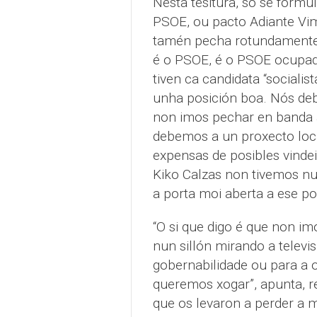
Nesta tesitura, só se formu
PSOE, ou pacto Adiante Vim
tamén pecha rotundamente 
é o PSOE, é o PSOE ocupado
tiven ca candidata “sociali
unha posición boa. Nós de
non imos pechar en banda 
debemos a un proxecto local
expensas de posibles vinde
Kiko Calzas non tivemos nun
a porta moi aberta a ese po
“O si que digo é que non i
nun sillón mirando a telev
gobernabilidade ou para a o
queremos xogar”, apunta, 
que os levaron a perder a m