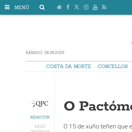
MENÚ
SÁBADO. 08.08.2026
COSTA DA MORTE
CONCELLOS
O Pactóme
REDACCIÓN
O 15 de xuño teñen que e
16:23
29/05/19