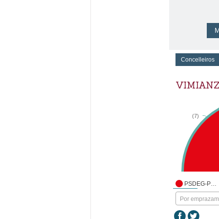
M
Concelleiros
VIMIAN
(7)
PSDEG-PSOE
Por empraza