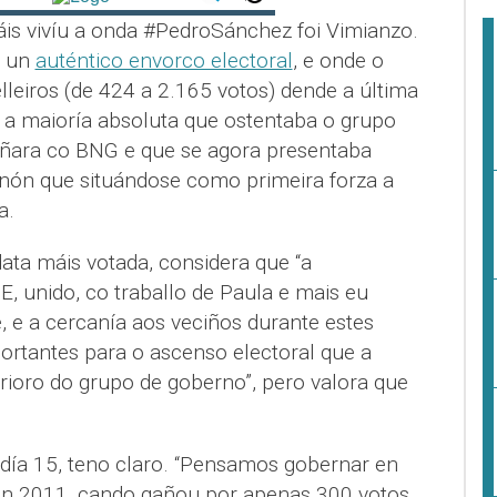
is vivíu a onda #PedroSánchez foi Vimianzo.
u un
auténtico envorco electoral
, e onde o
leiros (de 424 a 2.165 votos) dende a última
o a maioría absoluta que ostentaba o grupo
añara co BNG e que se agora presentaba
nón que situándose como primeira forza a
a.
data máis votada, considera que “a
, unido, co traballo de Paula e mais eu
 e a cercanía aos veciños durante estes
ortantes para o ascenso electoral que a
rioro do grupo de goberno”, pero valora que
 día 15, teno claro. “Pensamos gobernar en
 en 2011, cando gañou por apenas 300 votos