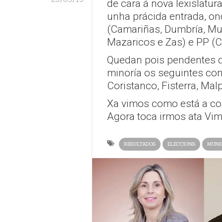
de cara á nova lexislatur
unha prácida entrada, on
(Camariñas, Dumbría, Mux
Mazaricos e Zas) e PP (C
Quedan pois pendentes d
minoría os seguintes con
Coristanco, Fisterra, Ma
Xa vimos como está a c
Agora toca irmos ata Vim
RESULTADOS
ELECCIONS
MUNIC