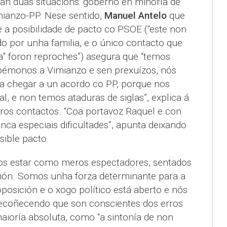
lan dúas situacións: goberno en minoría de
ianzo-PP. Nese sentido,
Manuel Antelo
que
a posibilidade de pacto co PSOE (“este non
 por unha familia, e o único contacto que
sta” foron reproches”) asegura que “temos
bémonos a Vimianzo e sen prexuízos, nós
a chegar a un acordo co PP, porque nos
, e non temos ataduras de siglas”, explica á
iros contactos. “Coa portavoz Raquel e con
ca especiais dificultades”, apunta deixando
sible pacto.
mos estar como meros espectadores, sentados
isión. Somos unha forza determinante para a
posición e o xogo político está aberto e nós
recoñecendo que son conscientes dos erros
aioría absoluta, como “a sintonía de non