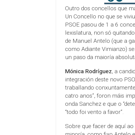
Outro dos concellos que má
Un Concello no que se vivi
PSOE pasou de 1 a 6 concel
lexislatura, non só quitand
de Manuel Antelo (que a g
como Adiante Vimianzo) se
un paso da maioría absolut
Mónica Rodríguez
, a candi
integración deste novo PSOE
traballando conxuntamente,
catro anos”, foron máis imp
onda Sanchez e que o “dete
“todo foi vento a favor”.
Sobre que facer de aquí ao
minoría, como fixo Antelo