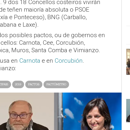
a. 9 dos 18 Concellos costeiros vivirán
de teñen maioría absoluta o PSOE
ía e Ponteceso), BNG (Carballo,
abana e Laxe).
os posibles pactos, ou de gobernos en
cellos: Carnota, Cee, Corcubión,
lpica, Muros, Santa Comba e Vimianzo.
ousa en
Carnota
e en
Corcubión
.
ianzo:
IPAIS
2019
PACTOS
PACTÓMETRO