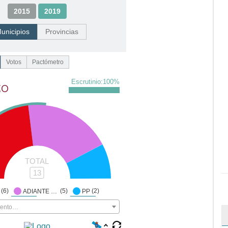
2015
2019
unicipios
Provincias
Votos
Pactómetro
Escrutinio:
100
%
ZO
TOTAL
13
(6)
(5)
(2)
ADIANTE VIMIANZO
PP
mento…