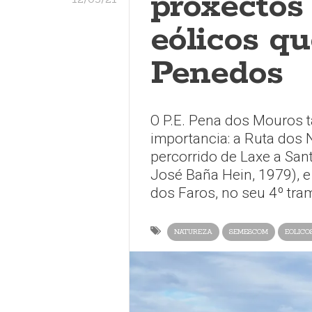
proxectos
eólicos 
Penedos
O P.E. Pena dos Mouros ta
importancia: a Ruta dos 
percorrido de Laxe a San
José Baña Hein, 1979), 
dos Faros, no seu 4º tra
NATUREZA
SEMESCOM
EOLICO