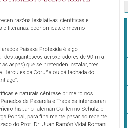
en razóns lexislativas; científicas e
ais e literarias; económicas; e mesmo
arados Paisaxe Protexida é algo
al dos xigantescos aeroxeradores de 90 m a
 as aspas) que se pretenden instalar, tres
e Hércules da Coruña ou cá fachada do
ntiago”.
íficas e naturais céntrase primeiro nos
s Penedos de Pasarela e Traba xa interesaran
ñeiro hispano- alemán Guillermo Schulz, e
rga Pondal, para finalmente pasar ao recente
izado do Prof. Dr. Juan Ramón Vidal Romaní