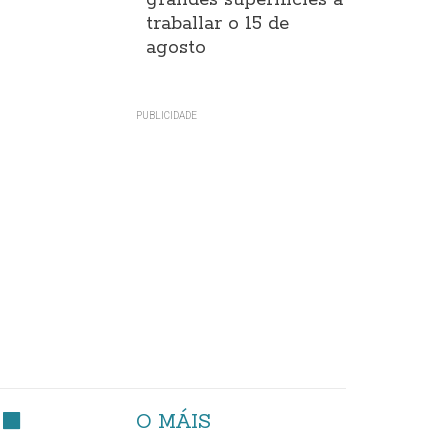
grandes superificies a
traballar o 15 de
agosto
O MÁIS