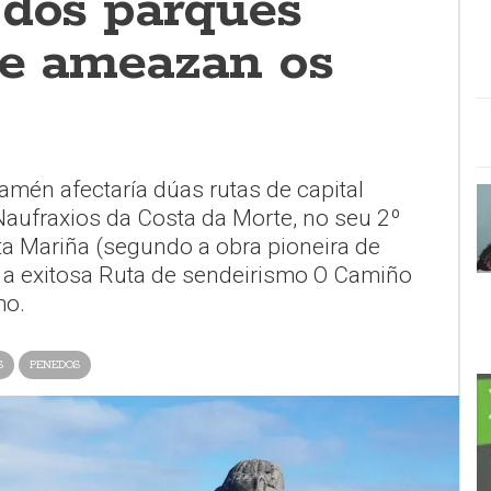
 dos parques
que ameazan os
mén afectaría dúas rutas de capital
Naufraxios da Costa da Morte, no seu 2º
ta Mariña (segundo a obra pioneira de
e a exitosa Ruta de sendeirismo O Camiño
mo.
S
PENEDOS