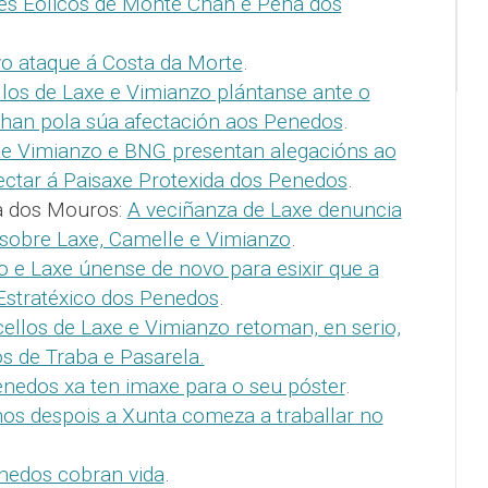
ues Eólicos de Monte Chan e Pena dos
o ataque á Costa da Morte
.
los de Laxe e Vimianzo plántanse ante o
han pola súa afectación aos Penedos
.
te Vimianzo e BNG presentan alegacións ao
ctar á Paisaxe Protexida dos Penedos
.
a dos Mouros:
A veciñanza de Laxe denuncia
 sobre Laxe, Camelle e Vimianzo
.
 e Laxe únense de novo para esixir que a
stratéxico dos Penedos
.
ellos de Laxe e Vimianzo retoman, en serio,
s de Traba e Pasarela.
nedos xa ten imaxe para o seu póster
.
os despois a Xunta comeza a traballar no
nedos cobran vida
.