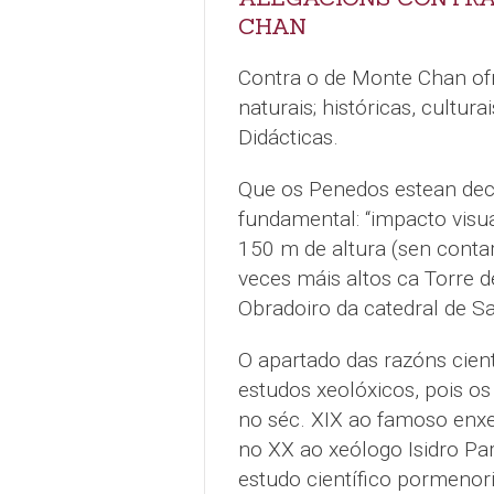
CHAN
Contra o de Monte Chan ofrec
naturais; históricas, cultur
Didácticas.
Que os Penedos estean decl
fundamental: “impacto visu
150 m de altura (sen contar
veces máis altos ca Torre d
Obradoiro da catedral de Sa
O apartado das razóns cient
estudos xeolóxicos, pois o
no séc. XIX ao famoso enxe
no XX ao xeólogo Isidro Pa
estudo científico pormenor