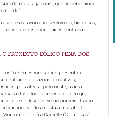
resumido nas alegacións-, que as denominou
no mundo”.
obre as razóns arqueolóxicas, históricas,
én ofrecen razóns económicas centradas
 O PROXECTO EÓLICO PENA DOS
Mouros” o Semescom tamén presentou
se centraron en razóns lexislativas,
xísticas, pois afecta, polo oeste, á área
a chamada Ruta dos Penedos do Piñeo que
́sticas, que se desenvolve no primeiro tramo
que vai bordeando a costa a mar aberto
e Mórdomo (Laxe) a Camelle (Camariñas);