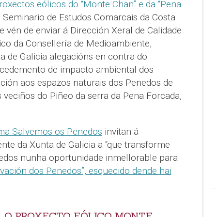
roxectos eólicos do “Monte Chan” e da “Pena
 o Seminario de Estudos Comarcais da Costa
én de enviar á Dirección Xeral de Calidade
ico da Consellería de Medioambiente,
a de Galicia alegacións en contra do
ocedemento de impacto ambiental dos
ación aos espazos naturais dos Penedos de
 veciños do Piñeo da serra da Pena Forcada,
rma Salvemos os Penedos
invitan á
nte da Xunta de Galicia a “que transforme
edos nunha oportunidade inmellorable para
vación dos Penedos”, esquecido dende hai
 O PROXECTO EÓLICO MONTE