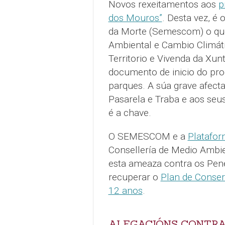
Novos rexeitamentos aos
p
dos Mouros”
. Desta vez, é
da Morte (Semescom) o que v
Ambiental e Cambio Climát
Territorio e Vivenda da Xunt
documento de inicio do pr
parques. A súa grave afect
Pasarela e Traba e aos seus
é a chave.
O SEMESCOM e a
Platafo
Consellería de Medio Ambie
esta ameaza contra os Pen
recuperar o
Plan de Conser
12 anos
.
ALEGACIÓNS CONTRA