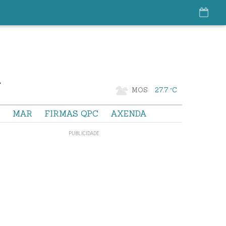
MOS
27.7 °C
S
MAR
FIRMAS QPC
AXENDA