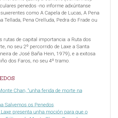
culares penedos -no informe adxúntanse
n suxerentes como A Capela de Lucas, A Pena
a Tellada, Pena Orelluda, Pedra do Frade ou
s rutas de capital importancia: a Ruta dos
te, no seu 2º percorrido de Laxe a Santa
eira de José Baña Hein, 1979), e a exitosa
ño dos Faros, no seu 4º tramo.
NEDOS
nte Chan, “unha ferida de morte na
rma Salvemos os Penedos
.
Laxe presenta unha moción para que o