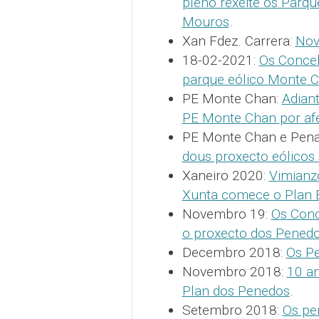
pleno rexeite os Parq
Mouros
.
Xan Fdez. Carrera:
Nov
18-02-2021:
Os Concel
parque eólico Monte C
PE Monte Chan:
Adian
PE Monte Chan por afe
PE Monte Chan e Pen
dous proxecto eólicos
Xaneiro 2020:
Vimianzo
Xunta comece o Plan E
Novembro 19:
Os Conc
o proxecto dos Penedo
Decembro 2018:
Os Pe
Novembro 2018:
10 an
Plan dos Penedos
.
Setembro 2018:
Os pe