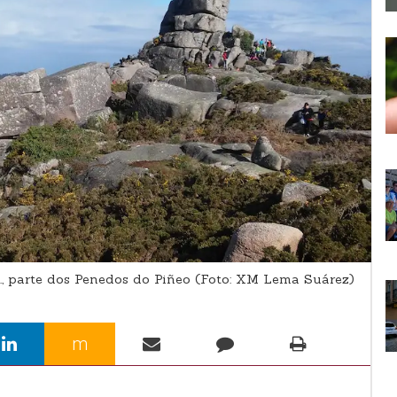
., parte dos Penedos do Piñeo (Foto: XM Lema Suárez)
m